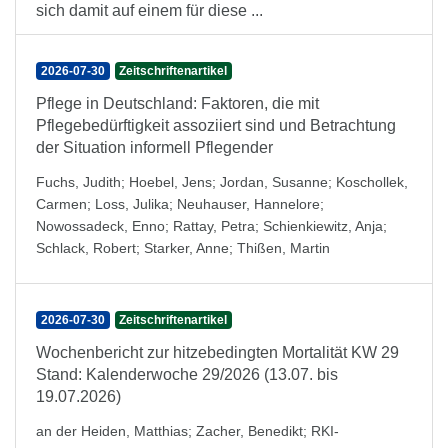
sich damit auf einem für diese ...
2026-07-30
Zeitschriftenartikel
Pflege in Deutschland: Faktoren, die mit
Pflegebedürftigkeit assoziiert sind und Betrachtung
der Situation informell Pflegender
Fuchs, Judith
;
Hoebel, Jens
;
Jordan, Susanne
;
Koschollek,
Carmen
;
Loss, Julika
;
Neuhauser, Hannelore
;
Nowossadeck, Enno
;
Rattay, Petra
;
Schienkiewitz, Anja
;
Schlack, Robert
;
Starker, Anne
;
Thißen, Martin
2026-07-30
Zeitschriftenartikel
Wochenbericht zur hitzebedingten Mortalität KW 29
Stand: Kalenderwoche 29/2026 (13.07. bis
19.07.2026)
an der Heiden, Matthias
;
Zacher, Benedikt
;
RKI-