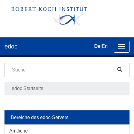
edoc
De
|
En
Umsch
der
Navig
edoc Startseite
Bereiche des edoc-Servers
Amtliche