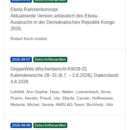
2026-05-19
Zeitschriftenartikel
Ebola Rahmenkonzept
Aktualisierte Version anlässlich des Ebola-
Ausbruchs in der Demokratischen Republik Kongo
2026.
Robert Koch-Institut
2026-08-07
Zeitschriftenartikel
GrippeWeb-Wochenbericht KW28-31
Kalenderwoche 28−31 (6.7. – 2.8.2026), Datenstand:
4.8.2026
Lehfeld, Ann-Sophie
;
Haas, Walter
;
Loenenbach, Anna
;
Prahm, Kerstin
;
Preuß, Ute
;
Eberle, Carolin
;
Hoffmeister,
Melanie
;
Michel, Janine
;
AMELAG-Team
;
Buchholz, Udo
2026-08-06
Zeitschriftenartikel