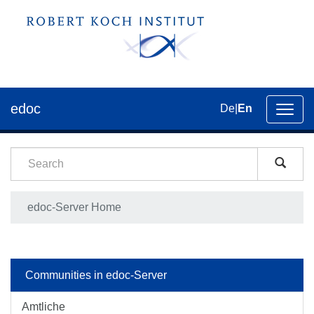
edoc
De
|
En
Toggl
navig
edoc-Server Home
Communities in edoc-Server
Amtliche