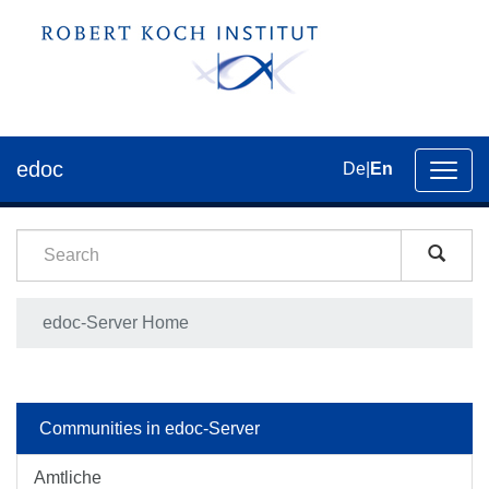
edoc
De
|
En
Toggl
navig
edoc-Server Home
Communities in edoc-Server
Amtliche