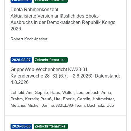
2026-05-19
Zeitschriftenartikel
Ebola Rahmenkonzept
Aktualisierte Version anlässlich des Ebola-
Ausbruchs in der Demokratischen Republik Kongo
2026.
Robert Koch-Institut
2026-08-07
Zeitschriftenartikel
GrippeWeb-Wochenbericht KW28-31
Kalenderwoche 28−31 (6.7. – 2.8.2026), Datenstand:
4.8.2026
Lehfeld, Ann-Sophie
;
Haas, Walter
;
Loenenbach, Anna
;
Prahm, Kerstin
;
Preuß, Ute
;
Eberle, Carolin
;
Hoffmeister,
Melanie
;
Michel, Janine
;
AMELAG-Team
;
Buchholz, Udo
2026-08-06
Zeitschriftenartikel