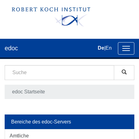
edoc
De
|
En
Umsch
der
Navig
edoc Startseite
Bereiche des edoc-Servers
Amtliche