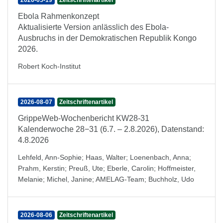
2026-05-19
Zeitschriftenartikel
Ebola Rahmenkonzept
Aktualisierte Version anlässlich des Ebola-
Ausbruchs in der Demokratischen Republik Kongo
2026.
Robert Koch-Institut
2026-08-07
Zeitschriftenartikel
GrippeWeb-Wochenbericht KW28-31
Kalenderwoche 28−31 (6.7. – 2.8.2026), Datenstand:
4.8.2026
Lehfeld, Ann-Sophie
;
Haas, Walter
;
Loenenbach, Anna
;
Prahm, Kerstin
;
Preuß, Ute
;
Eberle, Carolin
;
Hoffmeister,
Melanie
;
Michel, Janine
;
AMELAG-Team
;
Buchholz, Udo
2026-08-06
Zeitschriftenartikel