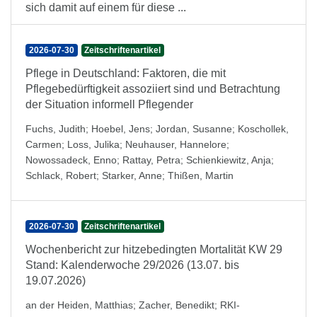
sich damit auf einem für diese ...
2026-07-30
Zeitschriftenartikel
Pflege in Deutschland: Faktoren, die mit
Pflegebedürftigkeit assoziiert sind und Betrachtung
der Situation informell Pflegender
Fuchs, Judith
;
Hoebel, Jens
;
Jordan, Susanne
;
Koschollek,
Carmen
;
Loss, Julika
;
Neuhauser, Hannelore
;
Nowossadeck, Enno
;
Rattay, Petra
;
Schienkiewitz, Anja
;
Schlack, Robert
;
Starker, Anne
;
Thißen, Martin
2026-07-30
Zeitschriftenartikel
Wochenbericht zur hitzebedingten Mortalität KW 29
Stand: Kalenderwoche 29/2026 (13.07. bis
19.07.2026)
an der Heiden, Matthias
;
Zacher, Benedikt
;
RKI-