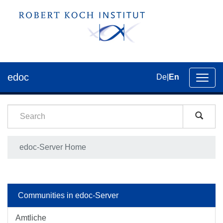
edoc
De
|
En
Toggl
navig
edoc-Server Home
Communities in edoc-Server
Amtliche