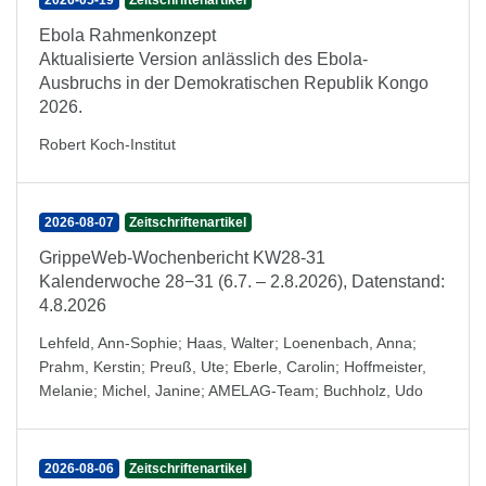
2026-05-19
Zeitschriftenartikel
Ebola Rahmenkonzept
Aktualisierte Version anlässlich des Ebola-
Ausbruchs in der Demokratischen Republik Kongo
2026.
Robert Koch-Institut
2026-08-07
Zeitschriftenartikel
GrippeWeb-Wochenbericht KW28-31
Kalenderwoche 28−31 (6.7. – 2.8.2026), Datenstand:
4.8.2026
Lehfeld, Ann-Sophie
;
Haas, Walter
;
Loenenbach, Anna
;
Prahm, Kerstin
;
Preuß, Ute
;
Eberle, Carolin
;
Hoffmeister,
Melanie
;
Michel, Janine
;
AMELAG-Team
;
Buchholz, Udo
2026-08-06
Zeitschriftenartikel