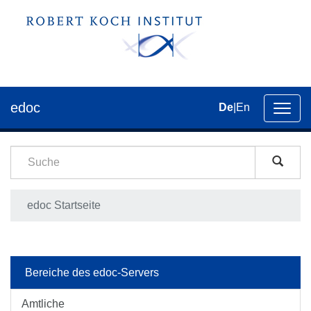
edoc
De
|
En
Umsch
der
Navig
edoc Startseite
Bereiche des edoc-Servers
Amtliche