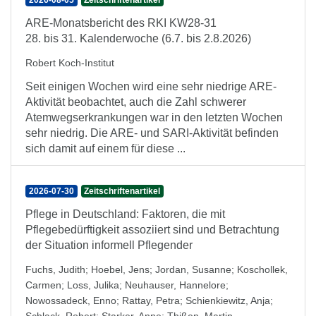
2026-08-05
Zeitschriftenartikel
ARE-Monatsbericht des RKI KW28-31
28. bis 31. Kalenderwoche (6.7. bis 2.8.2026)
Robert Koch-Institut
Seit einigen Wochen wird eine sehr niedrige ARE-
Aktivität beobachtet, auch die Zahl schwerer
Atemwegserkrankungen war in den letzten Wochen
sehr niedrig. Die ARE- und SARI-Aktivität befinden
sich damit auf einem für diese ...
2026-07-30
Zeitschriftenartikel
Pflege in Deutschland: Faktoren, die mit
Pflegebedürftigkeit assoziiert sind und Betrachtung
der Situation informell Pflegender
Fuchs, Judith
;
Hoebel, Jens
;
Jordan, Susanne
;
Koschollek,
Carmen
;
Loss, Julika
;
Neuhauser, Hannelore
;
Nowossadeck, Enno
;
Rattay, Petra
;
Schienkiewitz, Anja
;