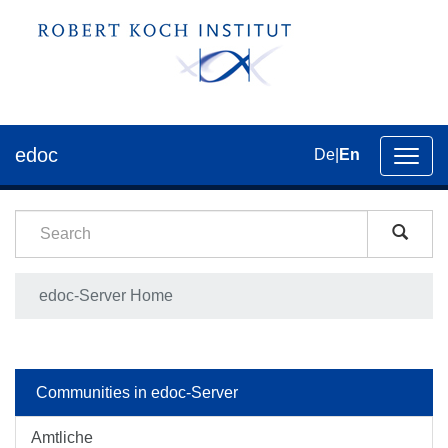
edoc
De
|
En
Toggl
navig
edoc-Server Home
Communities in edoc-Server
Amtliche