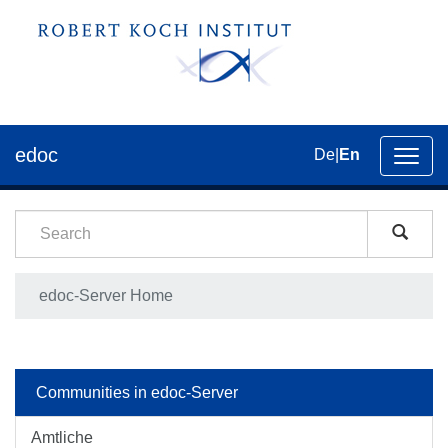
edoc
De
|
En
Toggl
navig
edoc-Server Home
Communities in edoc-Server
Amtliche