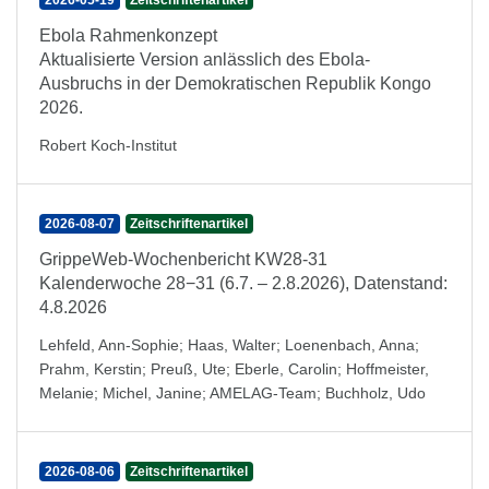
2026-05-19
Zeitschriftenartikel
Ebola Rahmenkonzept
Aktualisierte Version anlässlich des Ebola-
Ausbruchs in der Demokratischen Republik Kongo
2026.
Robert Koch-Institut
2026-08-07
Zeitschriftenartikel
GrippeWeb-Wochenbericht KW28-31
Kalenderwoche 28−31 (6.7. – 2.8.2026), Datenstand:
4.8.2026
Lehfeld, Ann-Sophie
;
Haas, Walter
;
Loenenbach, Anna
;
Prahm, Kerstin
;
Preuß, Ute
;
Eberle, Carolin
;
Hoffmeister,
Melanie
;
Michel, Janine
;
AMELAG-Team
;
Buchholz, Udo
2026-08-06
Zeitschriftenartikel