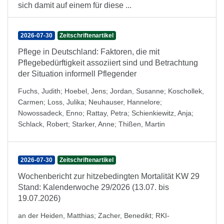
sich damit auf einem für diese ...
2026-07-30
Zeitschriftenartikel
Pflege in Deutschland: Faktoren, die mit
Pflegebedürftigkeit assoziiert sind und Betrachtung
der Situation informell Pflegender
Fuchs, Judith
;
Hoebel, Jens
;
Jordan, Susanne
;
Koschollek,
Carmen
;
Loss, Julika
;
Neuhauser, Hannelore
;
Nowossadeck, Enno
;
Rattay, Petra
;
Schienkiewitz, Anja
;
Schlack, Robert
;
Starker, Anne
;
Thißen, Martin
2026-07-30
Zeitschriftenartikel
Wochenbericht zur hitzebedingten Mortalität KW 29
Stand: Kalenderwoche 29/2026 (13.07. bis
19.07.2026)
an der Heiden, Matthias
;
Zacher, Benedikt
;
RKI-