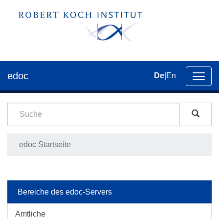
edoc
De
|
En
Umsch
der
Navig
edoc Startseite
Bereiche des edoc-Servers
Amtliche