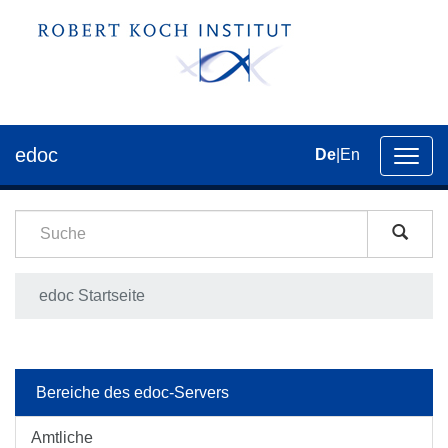
edoc
De
|
En
Umsch
der
Navig
edoc Startseite
Bereiche des edoc-Servers
Amtliche