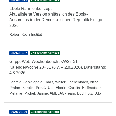
2026-05-19
Zeitschriftenartikel
Ebola Rahmenkonzept
Aktualisierte Version anlässlich des Ebola-
Ausbruchs in der Demokratischen Republik Kongo
2026.
Robert Koch-Institut
2026-08-07
Zeitschriftenartikel
GrippeWeb-Wochenbericht KW28-31
Kalenderwoche 28−31 (6.7. – 2.8.2026), Datenstand:
4.8.2026
Lehfeld, Ann-Sophie
;
Haas, Walter
;
Loenenbach, Anna
;
Prahm, Kerstin
;
Preuß, Ute
;
Eberle, Carolin
;
Hoffmeister,
Melanie
;
Michel, Janine
;
AMELAG-Team
;
Buchholz, Udo
2026-08-06
Zeitschriftenartikel