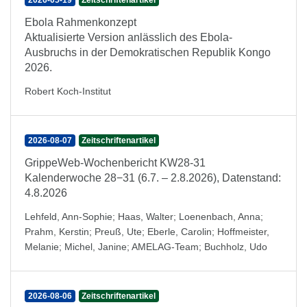
2026-05-19
Zeitschriftenartikel
Ebola Rahmenkonzept
Aktualisierte Version anlässlich des Ebola-
Ausbruchs in der Demokratischen Republik Kongo
2026.
Robert Koch-Institut
2026-08-07
Zeitschriftenartikel
GrippeWeb-Wochenbericht KW28-31
Kalenderwoche 28−31 (6.7. – 2.8.2026), Datenstand:
4.8.2026
Lehfeld, Ann-Sophie
;
Haas, Walter
;
Loenenbach, Anna
;
Prahm, Kerstin
;
Preuß, Ute
;
Eberle, Carolin
;
Hoffmeister,
Melanie
;
Michel, Janine
;
AMELAG-Team
;
Buchholz, Udo
2026-08-06
Zeitschriftenartikel