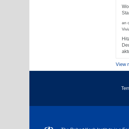
Woc
Sta
an 
Viv
Hit
Deu
aktu
View 
Ter