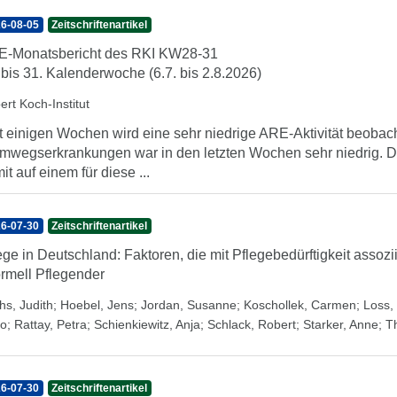
6-08-05
Zeitschriftenartikel
-Monatsbericht des RKI KW28-31
 bis 31. Kalenderwoche (6.7. bis 2.8.2026)
ert Koch-Institut
t einigen Wochen wird eine sehr niedrige ARE-Aktivität beobach
mwegserkrankungen war in den letzten Wochen sehr niedrig. Di
it auf einem für diese ...
6-07-30
Zeitschriftenartikel
ege in Deutschland: Faktoren, die mit Pflegebedürftigkeit assozi
ormell Pflegender
hs, Judith
;
Hoebel, Jens
;
Jordan, Susanne
;
Koschollek, Carmen
;
Loss, 
o
;
Rattay, Petra
;
Schienkiewitz, Anja
;
Schlack, Robert
;
Starker, Anne
;
T
6-07-30
Zeitschriftenartikel