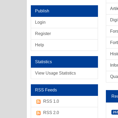
Arti
Publish
Digi
Login
For
Register
Fort
Help
Hist
Statistics
Info
View Usage Statistics
Qual
RSS Feeds
Rec
RSS 1.0
RSS 2.0
202