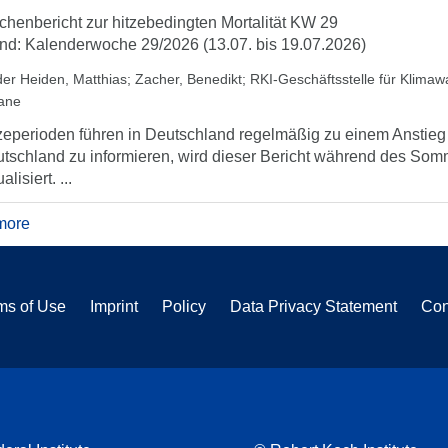
henbericht zur hitzebedingten Mortalität KW 29
nd: Kalenderwoche 29/2026 (13.07. bis 19.07.2026)
der Heiden, Matthias
;
Zacher, Benedikt
;
RKI-Geschäftsstelle für Klima
iane
zeperioden führen in Deutschland regelmäßig zu einem Anstieg d
tschland zu informieren, wird dieser Bericht während des So
alisiert. ...
more
ms of Use
Imprint
Policy
Data Privacy Statement
Con