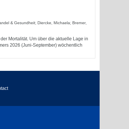
wandel & Gesundheit
;
Diercke, Michaela
;
Bremer,
er Mortalität. Um über die aktuelle Lage in
mmers 2026 (Juni-September) wöchentlich
tact