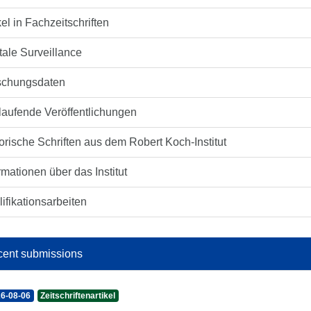
kel in Fachzeitschriften
tale Surveillance
schungsdaten
laufende Veröffentlichungen
orische Schriften aus dem Robert Koch-Institut
rmationen über das Institut
ifikationsarbeiten
ent submissions
6-08-06
Zeitschriftenartikel