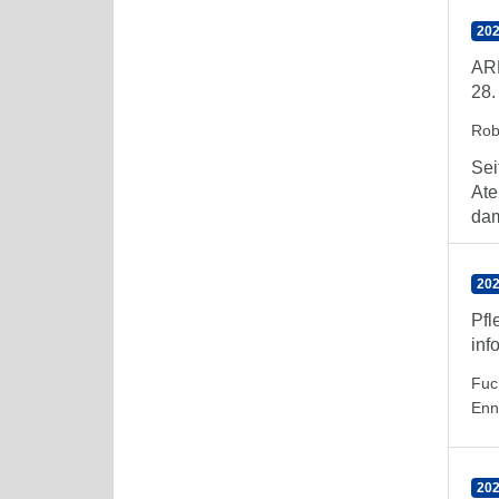
202
ARE
28.
Rob
Sei
Ate
dam
202
Pfl
inf
Fuc
Enn
202