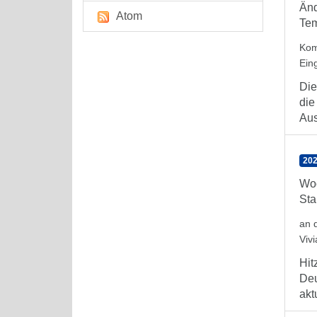
Änd
Atom
Tem
Kom
Ein
Die
die
Aus
202
Woc
Sta
an 
Viv
Hit
Deu
aktu