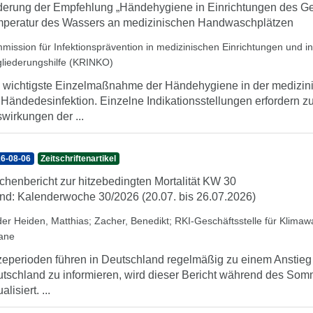
erung der Empfehlung „Händehygiene in Einrichtungen des Ge
peratur des Wassers an medizinischen Handwaschplätzen
mission für Infektionsprävention in medizinischen Einrichtungen und 
gliederungshilfe (KRINKO)
 wichtigste Einzelmaßnahme der Händehygiene in der medizini
 Händedesinfektion. Einzelne Indikationsstellungen erfordern 
wirkungen der ...
6-08-06
Zeitschriftenartikel
henbericht zur hitzebedingten Mortalität KW 30
nd: Kalenderwoche 30/2026 (20.07. bis 26.07.2026)
der Heiden, Matthias
;
Zacher, Benedikt
;
RKI-Geschäftsstelle für Klima
iane
zeperioden führen in Deutschland regelmäßig zu einem Anstieg d
tschland zu informieren, wird dieser Bericht während des So
alisiert. ...