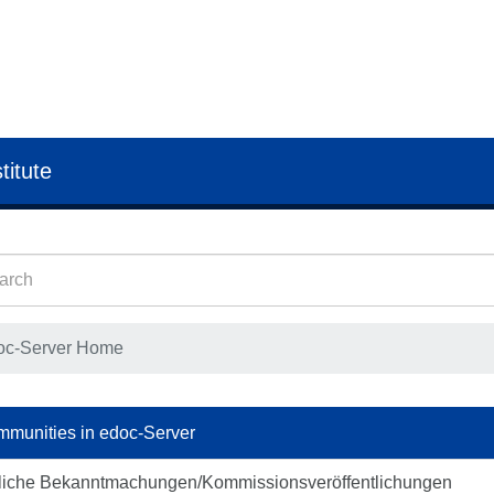
titute
oc-Server Home
munities in edoc-Server
liche Bekanntmachungen/Kommissionsveröffentlichungen