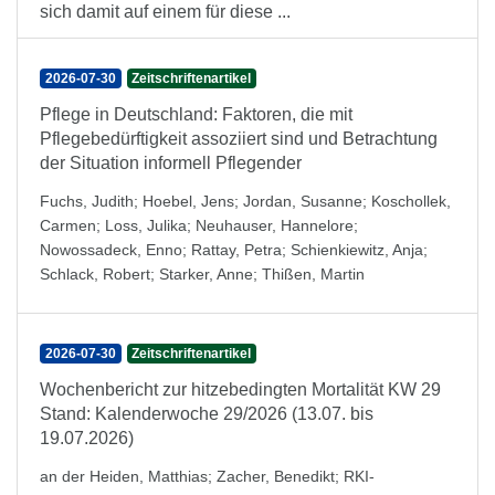
sich damit auf einem für diese ...
2026-07-30
Zeitschriftenartikel
Pflege in Deutschland: Faktoren, die mit
Pflegebedürftigkeit assoziiert sind und Betrachtung
der Situation informell Pflegender
Fuchs, Judith
;
Hoebel, Jens
;
Jordan, Susanne
;
Koschollek,
Carmen
;
Loss, Julika
;
Neuhauser, Hannelore
;
Nowossadeck, Enno
;
Rattay, Petra
;
Schienkiewitz, Anja
;
Schlack, Robert
;
Starker, Anne
;
Thißen, Martin
2026-07-30
Zeitschriftenartikel
Wochenbericht zur hitzebedingten Mortalität KW 29
Stand: Kalenderwoche 29/2026 (13.07. bis
19.07.2026)
an der Heiden, Matthias
;
Zacher, Benedikt
;
RKI-