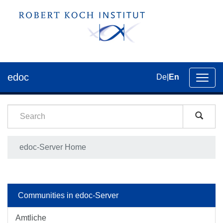
edoc
De
|
En
Toggl
navig
edoc-Server Home
Communities in edoc-Server
Amtliche