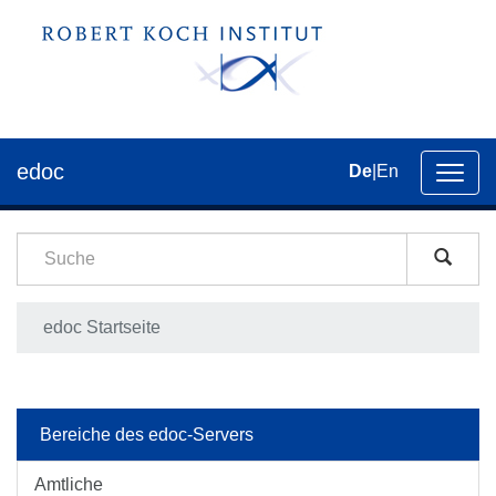
edoc
De
|
En
Umsch
der
Navig
edoc Startseite
Bereiche des edoc-Servers
Amtliche