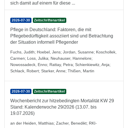
sich damit auf einem für diese ...
2026-07-30
Zeitschriftenartikel
Pflege in Deutschland: Faktoren, die mit
Pflegebedürftigkeit assoziiert sind und Betrachtung
der Situation informell Pflegender
Fuchs, Judith
;
Hoebel, Jens
;
Jordan, Susanne
;
Koschollek,
Carmen
;
Loss, Julika
;
Neuhauser, Hannelore
;
Nowossadeck, Enno
;
Rattay, Petra
;
Schienkiewitz, Anja
;
Schlack, Robert
;
Starker, Anne
;
Thißen, Martin
2026-07-30
Zeitschriftenartikel
Wochenbericht zur hitzebedingten Mortalität KW 29
Stand: Kalenderwoche 29/2026 (13.07. bis
19.07.2026)
an der Heiden, Matthias
;
Zacher, Benedikt
;
RKI-