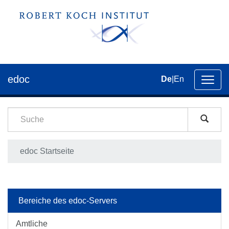
edoc
De
|
En
Umsch
der
Navig
edoc Startseite
Bereiche des edoc-Servers
Amtliche