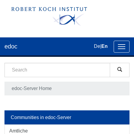
edoc
De
|
En
Toggl
navig
edoc-Server Home
Communities in edoc-Server
Amtliche