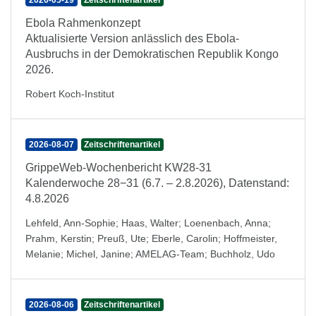
2026-05-19
Zeitschriftenartikel
Ebola Rahmenkonzept
Aktualisierte Version anlässlich des Ebola-
Ausbruchs in der Demokratischen Republik Kongo
2026.
Robert Koch-Institut
2026-08-07
Zeitschriftenartikel
GrippeWeb-Wochenbericht KW28-31
Kalenderwoche 28−31 (6.7. – 2.8.2026), Datenstand:
4.8.2026
Lehfeld, Ann-Sophie
;
Haas, Walter
;
Loenenbach, Anna
;
Prahm, Kerstin
;
Preuß, Ute
;
Eberle, Carolin
;
Hoffmeister,
Melanie
;
Michel, Janine
;
AMELAG-Team
;
Buchholz, Udo
2026-08-06
Zeitschriftenartikel