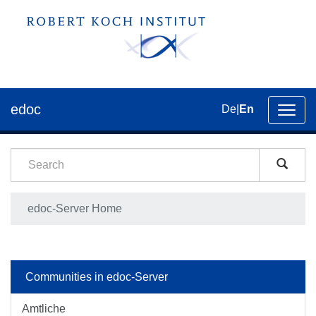
edoc
De
|
En
Toggl
navig
edoc-Server Home
Communities in edoc-Server
Amtliche