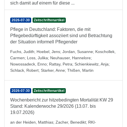
sich damit auf einem für diese ...
2026-07-30
Zeitschriftenartikel
Pflege in Deutschland: Faktoren, die mit
Pflegebedürftigkeit assoziiert sind und Betrachtung
der Situation informell Pflegender
Fuchs, Judith
;
Hoebel, Jens
;
Jordan, Susanne
;
Koschollek,
Carmen
;
Loss, Julika
;
Neuhauser, Hannelore
;
Nowossadeck, Enno
;
Rattay, Petra
;
Schienkiewitz, Anja
;
Schlack, Robert
;
Starker, Anne
;
Thißen, Martin
2026-07-30
Zeitschriftenartikel
Wochenbericht zur hitzebedingten Mortalität KW 29
Stand: Kalenderwoche 29/2026 (13.07. bis
19.07.2026)
an der Heiden, Matthias
;
Zacher, Benedikt
;
RKI-