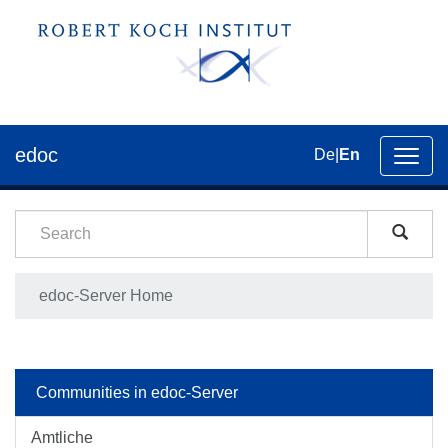
edoc
De
|
En
Toggl
navig
edoc-Server Home
Communities in edoc-Server
Amtliche