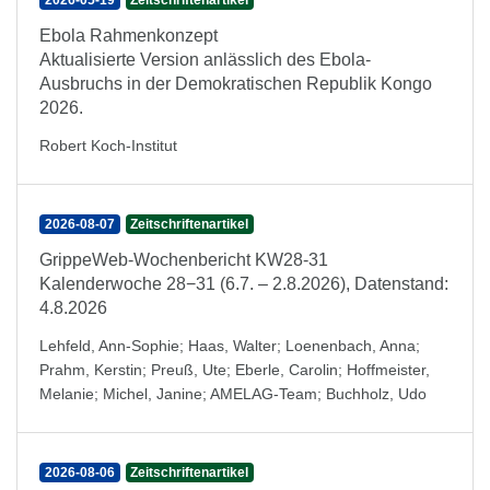
2026-05-19
Zeitschriftenartikel
Ebola Rahmenkonzept
Aktualisierte Version anlässlich des Ebola-
Ausbruchs in der Demokratischen Republik Kongo
2026.
Robert Koch-Institut
2026-08-07
Zeitschriftenartikel
GrippeWeb-Wochenbericht KW28-31
Kalenderwoche 28−31 (6.7. – 2.8.2026), Datenstand:
4.8.2026
Lehfeld, Ann-Sophie
;
Haas, Walter
;
Loenenbach, Anna
;
Prahm, Kerstin
;
Preuß, Ute
;
Eberle, Carolin
;
Hoffmeister,
Melanie
;
Michel, Janine
;
AMELAG-Team
;
Buchholz, Udo
2026-08-06
Zeitschriftenartikel