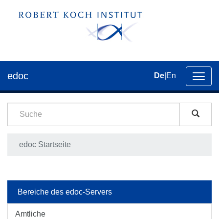
edoc
De
|
En
Umsch
der
Navig
edoc Startseite
Bereiche des edoc-Servers
Amtliche