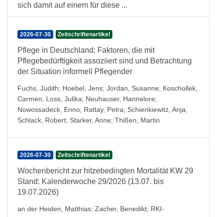
sich damit auf einem für diese ...
2026-07-30
Zeitschriftenartikel
Pflege in Deutschland: Faktoren, die mit
Pflegebedürftigkeit assoziiert sind und Betrachtung
der Situation informell Pflegender
Fuchs, Judith
;
Hoebel, Jens
;
Jordan, Susanne
;
Koschollek,
Carmen
;
Loss, Julika
;
Neuhauser, Hannelore
;
Nowossadeck, Enno
;
Rattay, Petra
;
Schienkiewitz, Anja
;
Schlack, Robert
;
Starker, Anne
;
Thißen, Martin
2026-07-30
Zeitschriftenartikel
Wochenbericht zur hitzebedingten Mortalität KW 29
Stand: Kalenderwoche 29/2026 (13.07. bis
19.07.2026)
an der Heiden, Matthias
;
Zacher, Benedikt
;
RKI-