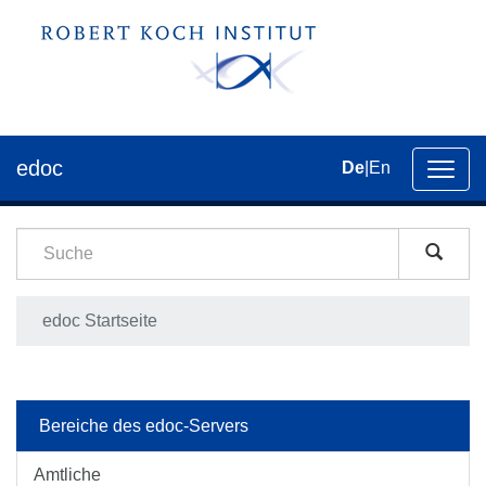
edoc
De
|
En
Umsch
der
Navig
edoc Startseite
Bereiche des edoc-Servers
Amtliche