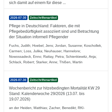
sich damit auf einem für diese ...
2026-07-30
Zeitschriftenartikel
Pflege in Deutschland: Faktoren, die mit
Pflegebedürftigkeit assoziiert sind und Betrachtung
der Situation informell Pflegender
Fuchs, Judith
;
Hoebel, Jens
;
Jordan, Susanne
;
Koschollek,
Carmen
;
Loss, Julika
;
Neuhauser, Hannelore
;
Nowossadeck, Enno
;
Rattay, Petra
;
Schienkiewitz, Anja
;
Schlack, Robert
;
Starker, Anne
;
Thißen, Martin
2026-07-30
Zeitschriftenartikel
Wochenbericht zur hitzebedingten Mortalität KW 29
Stand: Kalenderwoche 29/2026 (13.07. bis
19.07.2026)
an der Heiden, Matthias
;
Zacher, Benedikt
;
RKI-