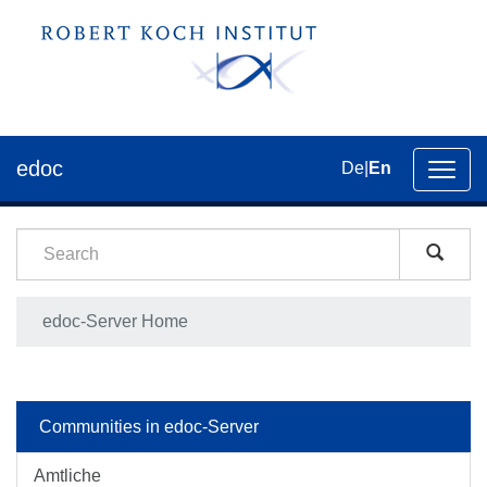
edoc
De
|
En
Toggl
navig
edoc-Server Home
Communities in edoc-Server
Amtliche