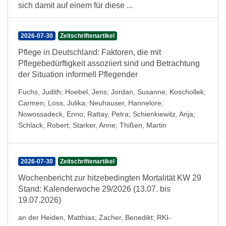
sich damit auf einem für diese ...
2026-07-30
Zeitschriftenartikel
Pflege in Deutschland: Faktoren, die mit
Pflegebedürftigkeit assoziiert sind und Betrachtung
der Situation informell Pflegender
Fuchs, Judith
;
Hoebel, Jens
;
Jordan, Susanne
;
Koschollek,
Carmen
;
Loss, Julika
;
Neuhauser, Hannelore
;
Nowossadeck, Enno
;
Rattay, Petra
;
Schienkiewitz, Anja
;
Schlack, Robert
;
Starker, Anne
;
Thißen, Martin
2026-07-30
Zeitschriftenartikel
Wochenbericht zur hitzebedingten Mortalität KW 29
Stand: Kalenderwoche 29/2026 (13.07. bis
19.07.2026)
an der Heiden, Matthias
;
Zacher, Benedikt
;
RKI-