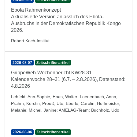
2026-05-19
Zeitschriftenartikel
Ebola Rahmenkonzept
Aktualisierte Version anlässlich des Ebola-
Ausbruchs in der Demokratischen Republik Kongo
2026.
Robert Koch-Institut
2026-08-07
Zeitschriftenartikel
GrippeWeb-Wochenbericht KW28-31
Kalenderwoche 28−31 (6.7. – 2.8.2026), Datenstand:
4.8.2026
Lehfeld, Ann-Sophie
;
Haas, Walter
;
Loenenbach, Anna
;
Prahm, Kerstin
;
Preuß, Ute
;
Eberle, Carolin
;
Hoffmeister,
Melanie
;
Michel, Janine
;
AMELAG-Team
;
Buchholz, Udo
2026-08-06
Zeitschriftenartikel