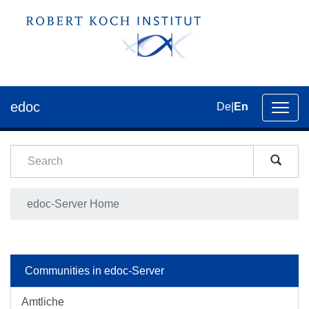
edoc
De
|
En
Toggl
navig
edoc-Server Home
Communities in edoc-Server
Amtliche