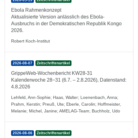
2026-05-19
Zeitschriftenartikel
Ebola Rahmenkonzept
Aktualisierte Version anlässlich des Ebola-
Ausbruchs in der Demokratischen Republik Kongo
2026.
Robert Koch-Institut
2026-08-07
Zeitschriftenartikel
GrippeWeb-Wochenbericht KW28-31
Kalenderwoche 28−31 (6.7. – 2.8.2026), Datenstand:
4.8.2026
Lehfeld, Ann-Sophie
;
Haas, Walter
;
Loenenbach, Anna
;
Prahm, Kerstin
;
Preuß, Ute
;
Eberle, Carolin
;
Hoffmeister,
Melanie
;
Michel, Janine
;
AMELAG-Team
;
Buchholz, Udo
2026-08-06
Zeitschriftenartikel