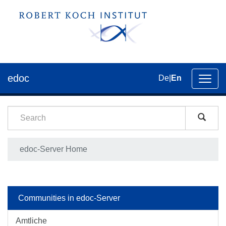
edoc
De
|
En
Toggl
navig
edoc-Server Home
Communities in edoc-Server
Amtliche