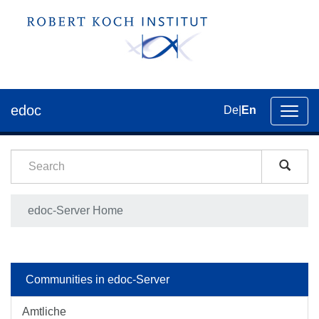
edoc
De
|
En
Toggl
navig
edoc-Server Home
Communities in edoc-Server
Amtliche