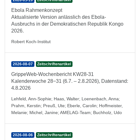
2026-05-19
Zeitschriftenartikel
Ebola Rahmenkonzept
Aktualisierte Version anlässlich des Ebola-
Ausbruchs in der Demokratischen Republik Kongo
2026.
Robert Koch-Institut
2026-08-07
Zeitschriftenartikel
GrippeWeb-Wochenbericht KW28-31
Kalenderwoche 28−31 (6.7. – 2.8.2026), Datenstand:
4.8.2026
Lehfeld, Ann-Sophie
;
Haas, Walter
;
Loenenbach, Anna
;
Prahm, Kerstin
;
Preuß, Ute
;
Eberle, Carolin
;
Hoffmeister,
Melanie
;
Michel, Janine
;
AMELAG-Team
;
Buchholz, Udo
2026-08-06
Zeitschriftenartikel