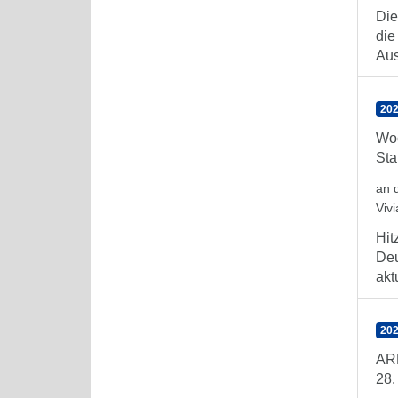
Die
die
Aus
202
Woc
Sta
an 
Viv
Hit
Deu
aktu
202
ARE
28.