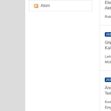
Eb
Atom
Akt
Rob
202
Gr
Kal
Leh
Mic
202
Änd
Tem
Kom
Ein