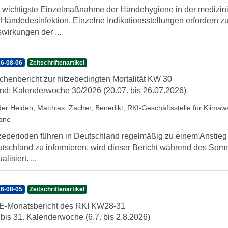
 wichtigste Einzelmaßnahme der Händehygiene in der medizini
 Händedesinfektion. Einzelne Indikationsstellungen erfordern 
wirkungen der ...
6-08-06
Zeitschriftenartikel
henbericht zur hitzebedingten Mortalität KW 30
nd: Kalenderwoche 30/2026 (20.07. bis 26.07.2026)
der Heiden, Matthias
;
Zacher, Benedikt
;
RKI-Geschäftsstelle für Klima
iane
zeperioden führen in Deutschland regelmäßig zu einem Anstieg d
tschland zu informieren, wird dieser Bericht während des So
alisiert. ...
6-08-05
Zeitschriftenartikel
-Monatsbericht des RKI KW28-31
 bis 31. Kalenderwoche (6.7. bis 2.8.2026)