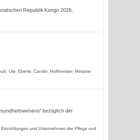
okratischen Republik Kongo 2026.
euß, Ute
;
Eberle, Carolin
;
Hoffmeister, Melanie
;
sundheitswesens“ bezüglich der
in Einrichtungen und Unternehmen der Pflege und