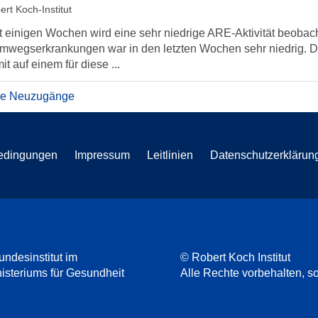
ert Koch-Institut
t einigen Wochen wird eine sehr niedrige ARE-Aktivität beobach
mwegserkrankungen war in den letzten Wochen sehr niedrig. Di
it auf einem für diese ...
re Neuzugänge
edingungen
Impressum
Leitlinien
Datenschutzerklärun
undesinstitut im
© Robert Koch Institut
steriums für Gesundheit
Alle Rechte vorbehalten, so