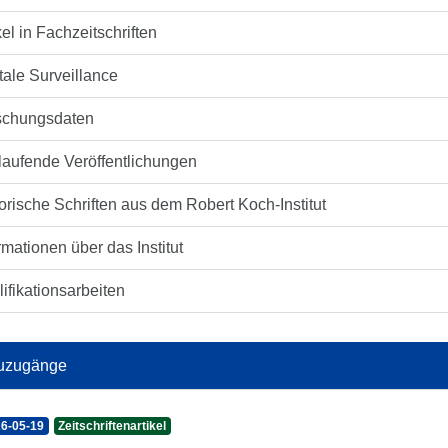
kel in Fachzeitschriften
tale Surveillance
schungsdaten
laufende Veröffentlichungen
orische Schriften aus dem Robert Koch-Institut
rmationen über das Institut
ifikationsarbeiten
uzugänge
6-05-19
Zeitschriftenartikel