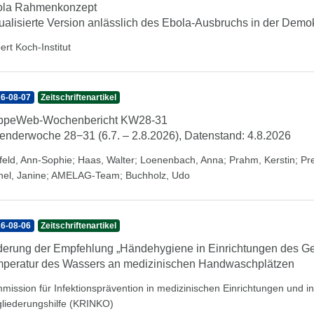
ola Rahmenkonzept
ualisierte Version anlässlich des Ebola-Ausbruchs in der Dem
ert Koch-Institut
6-08-07
Zeitschriftenartikel
ippeWeb-Wochenbericht KW28-31
enderwoche 28−31 (6.7. – 2.8.2026), Datenstand: 4.8.2026
feld, Ann-Sophie
;
Haas, Walter
;
Loenenbach, Anna
;
Prahm, Kerstin
;
Pr
hel, Janine
;
AMELAG-Team
;
Buchholz, Udo
6-08-06
Zeitschriftenartikel
erung der Empfehlung „Händehygiene in Einrichtungen des Ge
peratur des Wassers an medizinischen Handwaschplätzen
mission für Infektionsprävention in medizinischen Einrichtungen und 
gliederungshilfe (KRINKO)