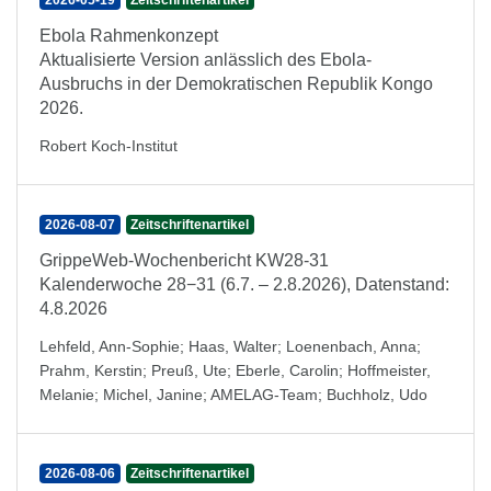
2026-05-19
Zeitschriftenartikel
Ebola Rahmenkonzept
Aktualisierte Version anlässlich des Ebola-
Ausbruchs in der Demokratischen Republik Kongo
2026.
Robert Koch-Institut
2026-08-07
Zeitschriftenartikel
GrippeWeb-Wochenbericht KW28-31
Kalenderwoche 28−31 (6.7. – 2.8.2026), Datenstand:
4.8.2026
Lehfeld, Ann-Sophie
;
Haas, Walter
;
Loenenbach, Anna
;
Prahm, Kerstin
;
Preuß, Ute
;
Eberle, Carolin
;
Hoffmeister,
Melanie
;
Michel, Janine
;
AMELAG-Team
;
Buchholz, Udo
2026-08-06
Zeitschriftenartikel