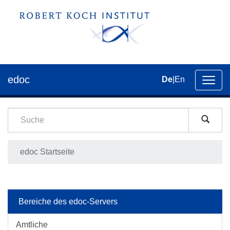
edoc
De
|
En
Umsch
der
Navig
edoc Startseite
Bereiche des edoc-Servers
Amtliche