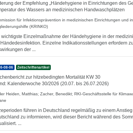
erung der Empfehlung „Händehygiene in Einrichtungen des Ge
peratur des Wassers an medizinischen Handwaschplätzen
mission für Infektionsprävention in medizinischen Einrichtungen und 
gliederungshilfe (KRINKO)
 wichtigste Einzelmaßnahme der Händehygiene in der medizini
 Händedesinfektion. Einzelne Indikationsstellungen erfordern 
wirkungen der ...
6-08-06
Zeitschriftenartikel
henbericht zur hitzebedingten Mortalität KW 30
nd: Kalenderwoche 30/2026 (20.07. bis 26.07.2026)
der Heiden, Matthias
;
Zacher, Benedikt
;
RKI-Geschäftsstelle für Klima
iane
zeperioden führen in Deutschland regelmäßig zu einem Anstieg d
tschland zu informieren, wird dieser Bericht während des So
alisiert. ...