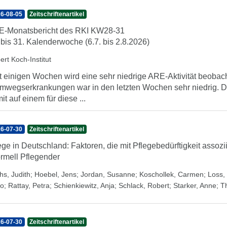
6-08-05
Zeitschriftenartikel
-Monatsbericht des RKI KW28-31
 bis 31. Kalenderwoche (6.7. bis 2.8.2026)
ert Koch-Institut
t einigen Wochen wird eine sehr niedrige ARE-Aktivität beobach
mwegserkrankungen war in den letzten Wochen sehr niedrig. Di
it auf einem für diese ...
6-07-30
Zeitschriftenartikel
ege in Deutschland: Faktoren, die mit Pflegebedürftigkeit assozi
ormell Pflegender
hs, Judith
;
Hoebel, Jens
;
Jordan, Susanne
;
Koschollek, Carmen
;
Loss, 
o
;
Rattay, Petra
;
Schienkiewitz, Anja
;
Schlack, Robert
;
Starker, Anne
;
T
6-07-30
Zeitschriftenartikel