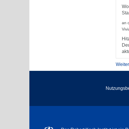
Woc
Sta
an 
Viv
Hit
Deu
aktu
Weite
Nutzungsb