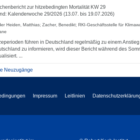
henbericht zur hitzebedingten Mortalität KW 29
nd: Kalenderwoche 29/2026 (13.07. bis 19.07.2026)
der Heiden, Matthias
;
Zacher, Benedikt
;
RKI-Geschäftsstelle für Klima
iane
zeperioden führen in Deutschland regelmäßig zu einem Anstieg d
tschland zu informieren, wird dieser Bericht während des So
alisiert. ...
re Neuzugänge
edingungen
Impressum
Leitlinien
Datenschutzerklärun