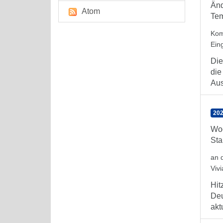
Änd
Atom
Tem
Kom
Ein
Die
die
Aus
202
Woc
Sta
an 
Viv
Hit
Deu
aktu