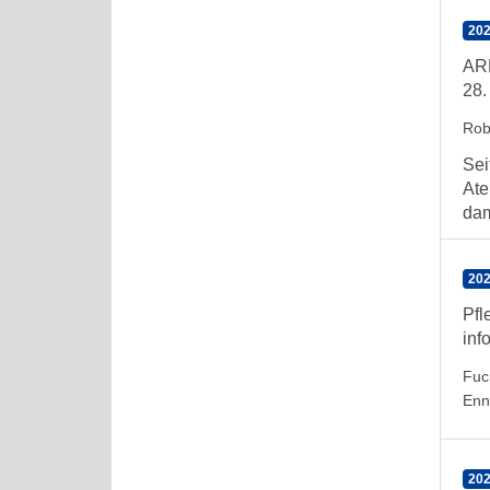
202
ARE
28.
Rob
Sei
Ate
dam
202
Pfl
inf
Fuc
Enn
202