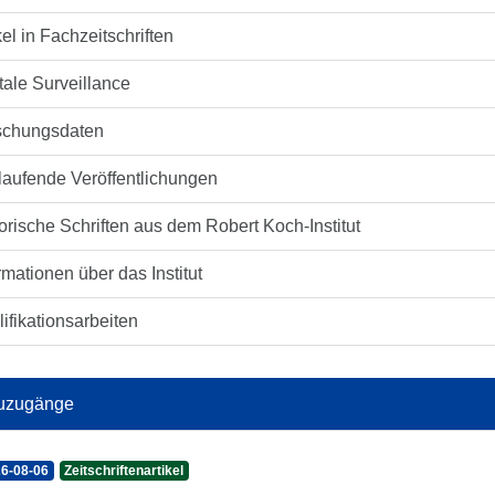
kel in Fachzeitschriften
tale Surveillance
schungsdaten
laufende Veröffentlichungen
orische Schriften aus dem Robert Koch-Institut
rmationen über das Institut
ifikationsarbeiten
uzugänge
6-08-06
Zeitschriftenartikel