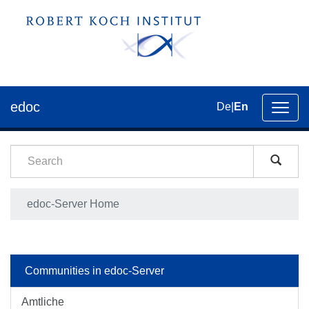
edoc
De
|
En
Toggl
navig
edoc-Server Home
Communities in edoc-Server
Amtliche