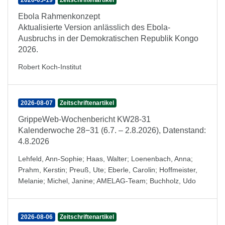
2026-05-19
Zeitschriftenartikel
Ebola Rahmenkonzept
Aktualisierte Version anlässlich des Ebola-
Ausbruchs in der Demokratischen Republik Kongo
2026.
Robert Koch-Institut
2026-08-07
Zeitschriftenartikel
GrippeWeb-Wochenbericht KW28-31
Kalenderwoche 28−31 (6.7. – 2.8.2026), Datenstand:
4.8.2026
Lehfeld, Ann-Sophie
;
Haas, Walter
;
Loenenbach, Anna
;
Prahm, Kerstin
;
Preuß, Ute
;
Eberle, Carolin
;
Hoffmeister,
Melanie
;
Michel, Janine
;
AMELAG-Team
;
Buchholz, Udo
2026-08-06
Zeitschriftenartikel