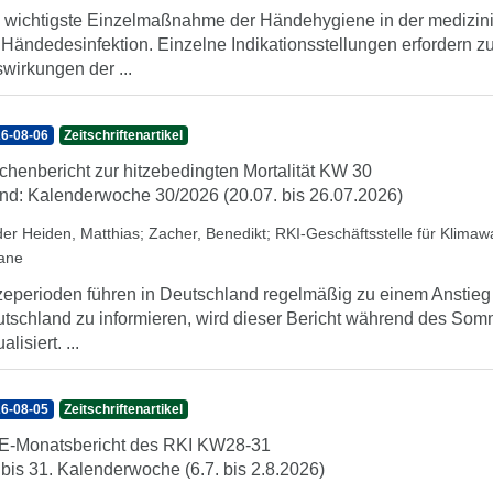
 wichtigste Einzelmaßnahme der Händehygiene in der medizini
 Händedesinfektion. Einzelne Indikationsstellungen erfordern 
wirkungen der ...
6-08-06
Zeitschriftenartikel
henbericht zur hitzebedingten Mortalität KW 30
nd: Kalenderwoche 30/2026 (20.07. bis 26.07.2026)
der Heiden, Matthias
;
Zacher, Benedikt
;
RKI-Geschäftsstelle für Klima
iane
zeperioden führen in Deutschland regelmäßig zu einem Anstieg d
tschland zu informieren, wird dieser Bericht während des So
alisiert. ...
6-08-05
Zeitschriftenartikel
-Monatsbericht des RKI KW28-31
 bis 31. Kalenderwoche (6.7. bis 2.8.2026)