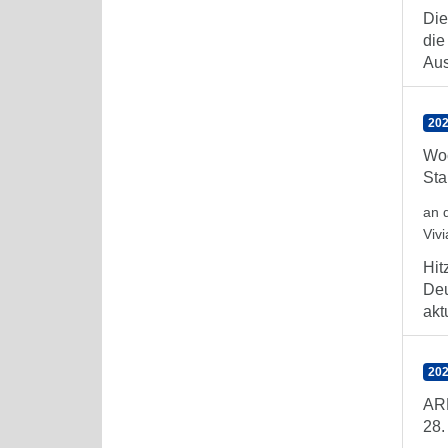
Die
die
Aus
202
Woc
Sta
an 
Viv
Hit
Deu
aktu
202
ARE
28.