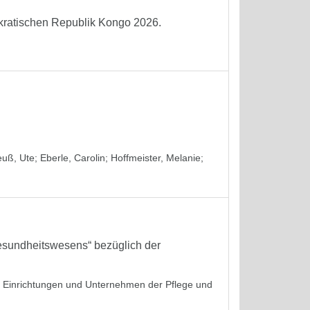
okratischen Republik Kongo 2026.
euß, Ute
;
Eberle, Carolin
;
Hoffmeister, Melanie
;
sundheitswesens“ bezüglich der
in Einrichtungen und Unternehmen der Pflege und