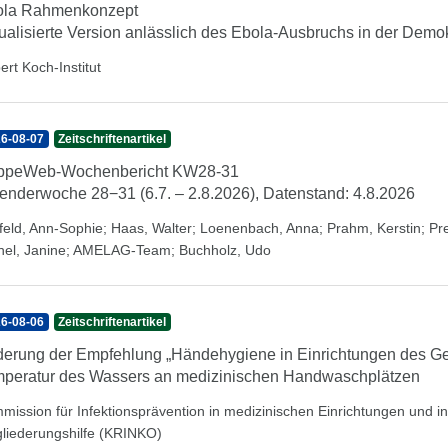
ola Rahmenkonzept
ualisierte Version anlässlich des Ebola-Ausbruchs in der Dem
ert Koch-Institut
6-08-07
Zeitschriftenartikel
ippeWeb-Wochenbericht KW28-31
enderwoche 28−31 (6.7. – 2.8.2026), Datenstand: 4.8.2026
feld, Ann-Sophie
;
Haas, Walter
;
Loenenbach, Anna
;
Prahm, Kerstin
;
Pr
hel, Janine
;
AMELAG-Team
;
Buchholz, Udo
6-08-06
Zeitschriftenartikel
erung der Empfehlung „Händehygiene in Einrichtungen des Ge
peratur des Wassers an medizinischen Handwaschplätzen
mission für Infektionsprävention in medizinischen Einrichtungen und 
gliederungshilfe (KRINKO)