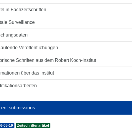
kel in Fachzeitschriften
tale Surveillance
schungsdaten
laufende Veröffentlichungen
orische Schriften aus dem Robert Koch-Institut
rmationen über das Institut
ifikationsarbeiten
ent submissions
6-05-19
Zeitschriftenartikel