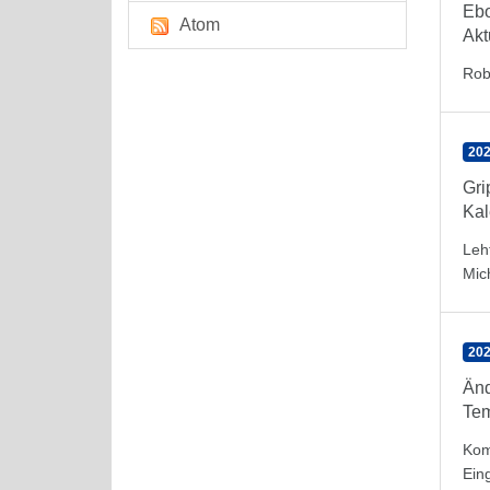
Eb
Atom
Akt
Rob
202
Gr
Kal
Leh
Mic
202
Änd
Tem
Kom
Ein