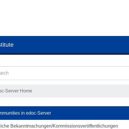
titute
oc-Server Home
munities in edoc-Server
liche Bekanntmachungen/Kommissionsveröffentlichungen