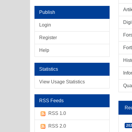
Arti
Publish
Digi
Login
For
Register
Fort
Help
Hist
Statistics
Info
View Usage Statistics
Qual
RSS Feeds
Rec
RSS 1.0
RSS 2.0
202