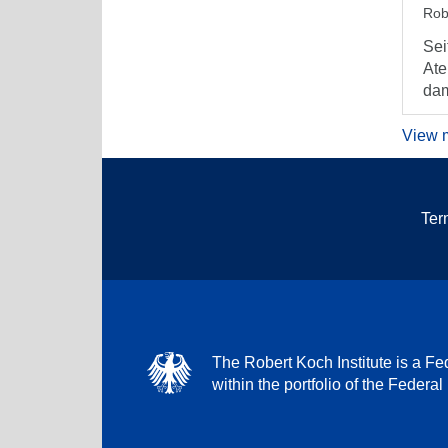
Rob
Sei
Ate
dam
View 
Ter
The Robert Koch Institute is a Fed
within the portfolio of the Federal