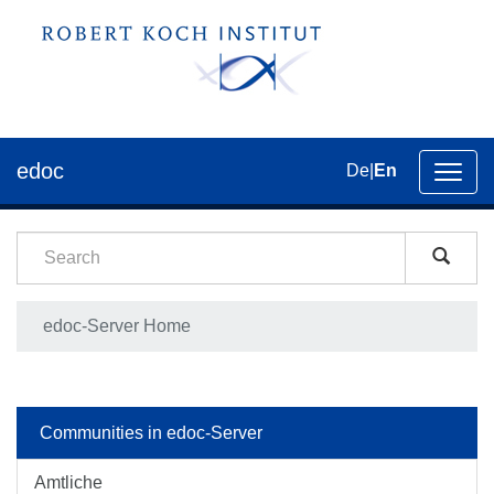
edoc
De
|
En
Toggl
navig
edoc-Server Home
Communities in edoc-Server
Amtliche