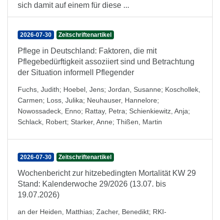
sich damit auf einem für diese ...
2026-07-30
Zeitschriftenartikel
Pflege in Deutschland: Faktoren, die mit
Pflegebedürftigkeit assoziiert sind und Betrachtung
der Situation informell Pflegender
Fuchs, Judith
;
Hoebel, Jens
;
Jordan, Susanne
;
Koschollek,
Carmen
;
Loss, Julika
;
Neuhauser, Hannelore
;
Nowossadeck, Enno
;
Rattay, Petra
;
Schienkiewitz, Anja
;
Schlack, Robert
;
Starker, Anne
;
Thißen, Martin
2026-07-30
Zeitschriftenartikel
Wochenbericht zur hitzebedingten Mortalität KW 29
Stand: Kalenderwoche 29/2026 (13.07. bis
19.07.2026)
an der Heiden, Matthias
;
Zacher, Benedikt
;
RKI-