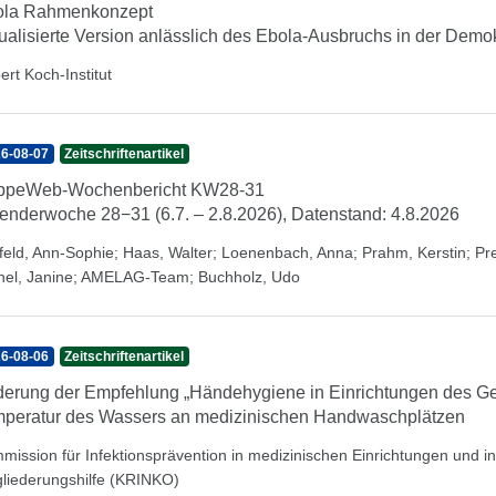
ola Rahmenkonzept
ualisierte Version anlässlich des Ebola-Ausbruchs in der Dem
ert Koch-Institut
6-08-07
Zeitschriftenartikel
ippeWeb-Wochenbericht KW28-31
enderwoche 28−31 (6.7. – 2.8.2026), Datenstand: 4.8.2026
feld, Ann-Sophie
;
Haas, Walter
;
Loenenbach, Anna
;
Prahm, Kerstin
;
Pr
hel, Janine
;
AMELAG-Team
;
Buchholz, Udo
6-08-06
Zeitschriftenartikel
erung der Empfehlung „Händehygiene in Einrichtungen des Ge
peratur des Wassers an medizinischen Handwaschplätzen
mission für Infektionsprävention in medizinischen Einrichtungen und 
gliederungshilfe (KRINKO)