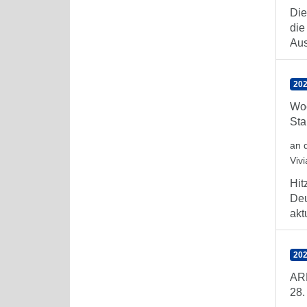
Die
die
Aus
202
Woc
Sta
an 
Viv
Hit
Deu
aktu
202
ARE
28.