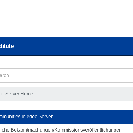
titute
oc-Server Home
munities in edoc-Server
liche Bekanntmachungen/Kommissionsveröffentlichungen