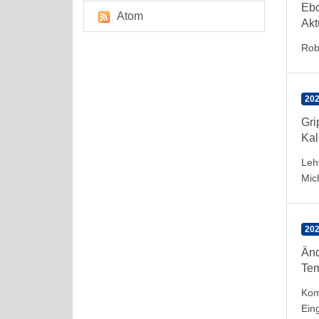
Eb
Atom
Akt
Rob
202
Gr
Kal
Leh
Mic
202
Änd
Tem
Kom
Ein