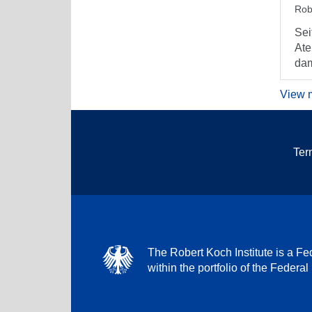
Rob
Sei
Ate
dam
View 
Ter
The Robert Koch Institute is a Fed
within the portfolio of the Federal