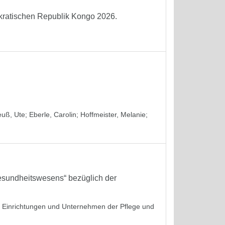
okratischen Republik Kongo 2026.
euß, Ute
;
Eberle, Carolin
;
Hoffmeister, Melanie
;
sundheitswesens“ bezüglich der
in Einrichtungen und Unternehmen der Pflege und