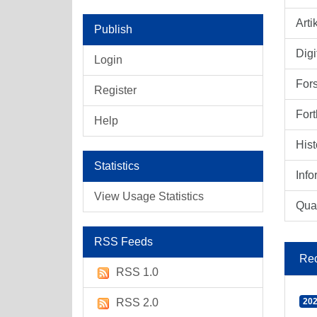
Arti
Publish
Digi
Login
For
Register
Fort
Help
Hist
Statistics
Info
View Usage Statistics
Qual
RSS Feeds
Rec
RSS 1.0
RSS 2.0
202