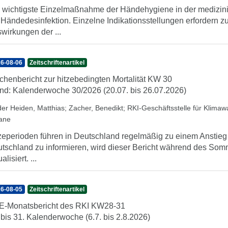
 wichtigste Einzelmaßnahme der Händehygiene in der medizini
 Händedesinfektion. Einzelne Indikationsstellungen erfordern 
wirkungen der ...
6-08-06
Zeitschriftenartikel
henbericht zur hitzebedingten Mortalität KW 30
nd: Kalenderwoche 30/2026 (20.07. bis 26.07.2026)
der Heiden, Matthias
;
Zacher, Benedikt
;
RKI-Geschäftsstelle für Klima
iane
zeperioden führen in Deutschland regelmäßig zu einem Anstieg d
tschland zu informieren, wird dieser Bericht während des So
alisiert. ...
6-08-05
Zeitschriftenartikel
-Monatsbericht des RKI KW28-31
 bis 31. Kalenderwoche (6.7. bis 2.8.2026)