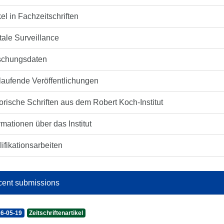
kel in Fachzeitschriften
tale Surveillance
schungsdaten
laufende Veröffentlichungen
orische Schriften aus dem Robert Koch-Institut
rmationen über das Institut
ifikationsarbeiten
ent submissions
6-05-19
Zeitschriftenartikel