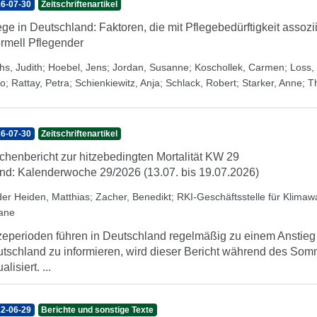
6-07-30
Zeitschriftenartikel
ege in Deutschland: Faktoren, die mit Pflegebedürftigkeit assozi
ormell Pflegender
hs, Judith
;
Hoebel, Jens
;
Jordan, Susanne
;
Koschollek, Carmen
;
Loss, 
o
;
Rattay, Petra
;
Schienkiewitz, Anja
;
Schlack, Robert
;
Starker, Anne
;
T
6-07-30
Zeitschriftenartikel
henbericht zur hitzebedingten Mortalität KW 29
nd: Kalenderwoche 29/2026 (13.07. bis 19.07.2026)
der Heiden, Matthias
;
Zacher, Benedikt
;
RKI-Geschäftsstelle für Klima
iane
zeperioden führen in Deutschland regelmäßig zu einem Anstieg d
tschland zu informieren, wird dieser Bericht während des So
alisiert. ...
2-06-29
Berichte und sonstige Texte