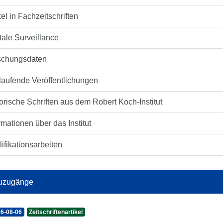
kel in Fachzeitschriften
tale Surveillance
schungsdaten
laufende Veröffentlichungen
orische Schriften aus dem Robert Koch-Institut
rmationen über das Institut
ifikationsarbeiten
uzugänge
6-08-06
Zeitschriftenartikel