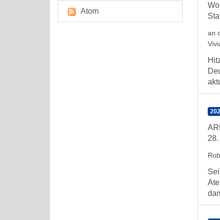
Woc
Atom
Sta
an 
Viv
Hit
Deu
aktu
202
ARE
28.
Rob
Sei
Ate
dam