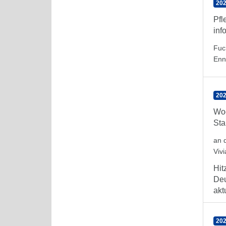
202
Pfl
inf
Fuc
Enn
202
Woc
Sta
an 
Viv
Hit
Deu
aktu
202