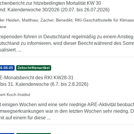
henbericht zur hitzebedingten Mortalität KW 30
nd: Kalenderwoche 30/2026 (20.07. bis 26.07.2026)
der Heiden, Matthias
;
Zacher, Benedikt
;
RKI-Geschäftsstelle für Klima
iane
zeperioden führen in Deutschland regelmäßig zu einem Anstieg d
tschland zu informieren, wird dieser Bericht während des So
alisiert. ...
6-08-05
Zeitschriftenartikel
-Monatsbericht des RKI KW28-31
 bis 31. Kalenderwoche (6.7. bis 2.8.2026)
ert Koch-Institut
t einigen Wochen wird eine sehr niedrige ARE-Aktivität beobach
mwegserkrankungen war in den letzten Wochen sehr niedrig. Di
it auf einem für diese ...