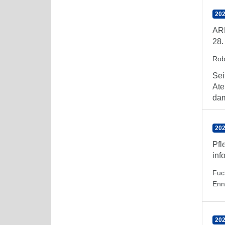
202
ARE
28.
Rob
Sei
Ate
dam
202
Pfl
inf
Fuc
Enn
202