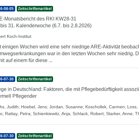
6-08-05
Zeitschriftenartikel
-Monatsbericht des RKI KW28-31
 bis 31. Kalenderwoche (6.7. bis 2.8.2026)
ert Koch-Institut
t einigen Wochen wird eine sehr niedrige ARE-Aktivität beobach
mwegserkrankungen war in den letzten Wochen sehr niedrig. Di
it auf einem für diese ...
6-07-30
Zeitschriftenartikel
ege in Deutschland: Faktoren, die mit Pflegebedürftigkeit assozi
ormell Pflegender
hs, Judith
;
Hoebel, Jens
;
Jordan, Susanne
;
Koschollek, Carmen
;
Loss, 
o
;
Rattay, Petra
;
Schienkiewitz, Anja
;
Schlack, Robert
;
Starker, Anne
;
T
6-07-30
Zeitschriftenartikel