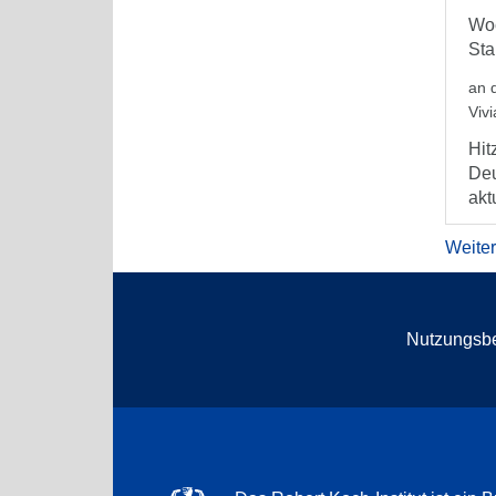
Woc
Sta
an 
Viv
Hit
Deu
aktu
Weite
Nutzungsb