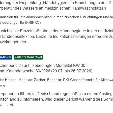
erung der Empfehlung „Händehygiene in Einrichtungen des Ge
peratur des Wassers an medizinischen Handwaschplätzen
mission für Infektionsprävention in medizinischen Einrichtungen und 
gliederungshilfe (KRINKO)
 wichtigste Einzelmaßnahme der Händehygiene in der medizini
 Händedesinfektion. Einzelne Indikationsstellungen erfordern 
wirkungen der ...
6-08-06
Zeitschriftenartikel
henbericht zur hitzebedingten Mortalität KW 30
nd: Kalenderwoche 30/2026 (20.07. bis 26.07.2026)
der Heiden, Matthias
;
Zacher, Benedikt
;
RKI-Geschäftsstelle für Klima
iane
zeperioden führen in Deutschland regelmäßig zu einem Anstieg d
tschland zu informieren, wird dieser Bericht während des So
alisiert. ...