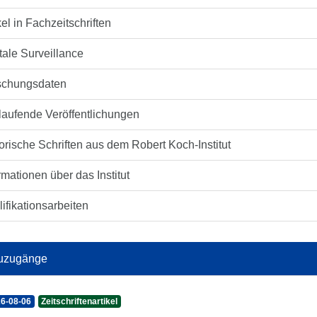
kel in Fachzeitschriften
tale Surveillance
schungsdaten
laufende Veröffentlichungen
orische Schriften aus dem Robert Koch-Institut
rmationen über das Institut
ifikationsarbeiten
uzugänge
6-08-06
Zeitschriftenartikel