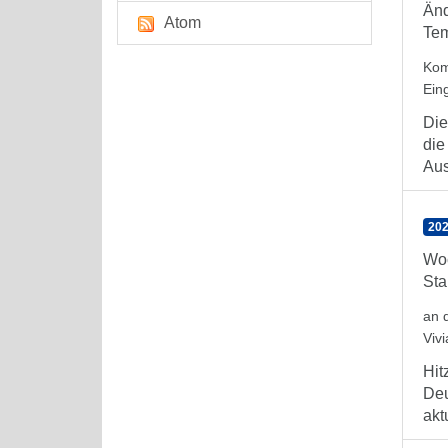
Änd
Atom
Tem
Kom
Ein
Die
die
Aus
202
Woc
Sta
an 
Viv
Hit
Deu
aktu