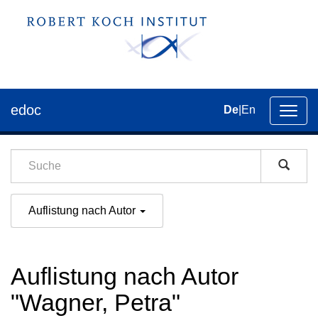
edoc
De
|
En
Umsch
der
Navig
Auflistung nach Autor
Auflistung nach Autor
"Wagner, Petra"