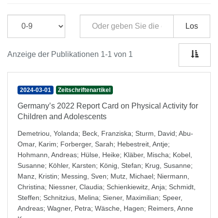
Los
Anzeige der Publikationen 1-1 von 1
2024-03-01
Zeitschriftenartikel
Germany’s 2022 Report Card on Physical Activity for
Children and Adolescents
Demetriou, Yolanda
;
Beck, Franziska
;
Sturm, David
;
Abu-
Omar, Karim
;
Forberger, Sarah
;
Hebestreit, Antje
;
Hohmann, Andreas
;
Hülse, Heike
;
Kläber, Mischa
;
Kobel,
Susanne
;
Köhler, Karsten
;
König, Stefan
;
Krug, Susanne
;
Manz, Kristin
;
Messing, Sven
;
Mutz, Michael
;
Niermann,
Christina
;
Niessner, Claudia
;
Schienkiewitz, Anja
;
Schmidt,
Steffen
;
Schnitzius, Melina
;
Siener, Maximilian
;
Speer,
Andreas
;
Wagner, Petra
;
Wäsche, Hagen
;
Reimers, Anne