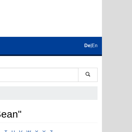
De
|
En
Sean"