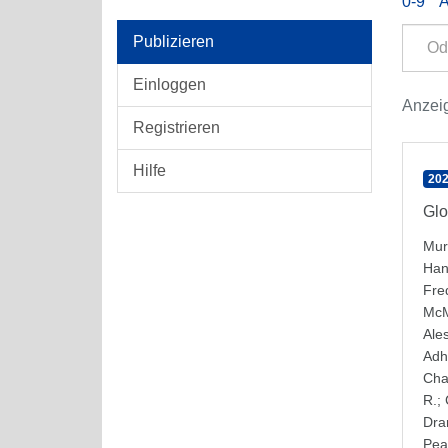
0-9
Publizieren
Einloggen
Anzeig
Registrieren
Hilfe
202
Glo
Mur
Han
Fre
McM
Ale
Adh
Cha
R.
;
Dra
Pea