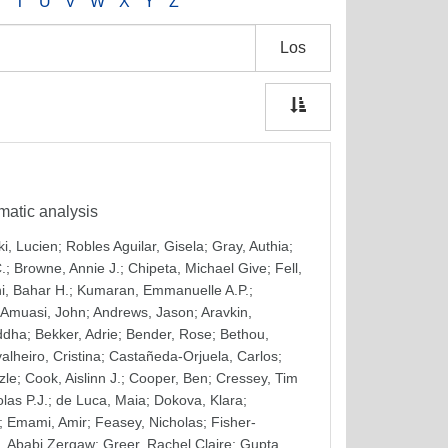
S
T
U
V
W
X
Y
Z
Los
ematic analysis
i, Lucien
;
Robles Aguilar, Gisela
;
Gray, Authia
;
.
;
Browne, Annie J.
;
Chipeta, Michael Give
;
Fell,
, Bahar H.
;
Kumaran, Emmanuelle A.P.
;
Amuasi, John
;
Andrews, Jason
;
Aravkin,
ddha
;
Bekker, Adrie
;
Bender, Rose
;
Bethou,
alheiro, Cristina
;
Castañeda-Orjuela, Carlos
;
zle
;
Cook, Aislinn J.
;
Cooper, Ben
;
Cressey, Tim
las P.J.
;
de Luca, Maia
;
Dokova, Klara
;
;
Emami, Amir
;
Feasey, Nicholas
;
Fisher-
f, Ababi Zergaw
;
Greer, Rachel Claire
;
Gupta,