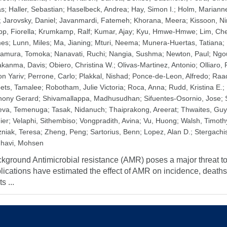
as
;
Haller, Sebastian
;
Haselbeck, Andrea
;
Hay, Simon I.
;
Holm, Mariann
;
Jarovsky, Daniel
;
Javanmardi, Fatemeh
;
Khorana, Meera
;
Kissoon, Ni
p, Fiorella
;
Krumkamp, Ralf
;
Kumar, Ajay
;
Kyu, Hmwe-Hmwe
;
Lim, Che
mes
;
Lunn, Miles
;
Ma, Jianing
;
Mturi, Neema
;
Munera-Huertas, Tatiana
;
amura, Tomoka
;
Nanavati, Ruchi
;
Nangia, Sushma
;
Newton, Paul
;
Ngo
kanma, Davis
;
Obiero, Christina W.
;
Olivas-Martinez, Antonio
;
Olliaro, 
on Yariv
;
Perrone, Carlo
;
Plakkal, Nishad
;
Ponce-de-Leon, Alfredo
;
Raad
ets, Tamalee
;
Robotham, Julie Victoria
;
Roca, Anna
;
Rudd, Kristina E.
;
hony Gerard
;
Shivamallappa, Madhusudhan
;
Sifuentes-Osornio, Jose
;
eva, Temenuga
;
Tasak, Nidanuch
;
Thaiprakong, Areerat
;
Thwaites, Guy
ier
;
Velaphi, Sithembiso
;
Vongpradith, Avina
;
Vu, Huong
;
Walsh, Timoth
niak, Teresa
;
Zheng, Peng
;
Sartorius, Benn
;
Lopez, Alan D.
;
Stergachi
havi, Mohsen
kground Antimicrobial resistance (AMR) poses a major threat t
lications have estimated the effect of AMR on incidence, deaths,
s ...