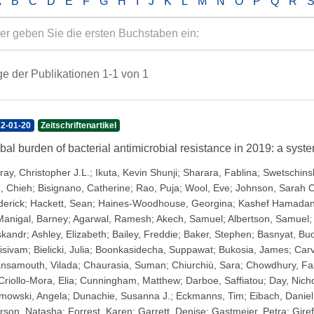
A
B
C
D
E
F
G
H
I
J
K
L
M
N
O
P
Q
R
e der Publikationen 1-1 von 1
2-01-20
Zeitschriftenartikel
bal burden of bacterial antimicrobial resistance in 2019: a syst
ray, Christopher J.L.
;
Ikuta, Kevin Shunji
;
Sharara, Fablina
;
Swetschinsk
, Chieh
;
Bisignano, Catherine
;
Rao, Puja
;
Wool, Eve
;
Johnson, Sarah C
derick
;
Hackett, Sean
;
Haines-Woodhouse, Georgina
;
Kashef Hamadani
anigal, Barney
;
Agarwal, Ramesh
;
Akech, Samuel
;
Albertson, Samuel
;
skandr
;
Ashley, Elizabeth
;
Bailey, Freddie
;
Baker, Stephen
;
Basnyat, Bu
isivam
;
Bielicki, Julia
;
Boonkasidecha, Suppawat
;
Bukosia, James
;
Carv
nsamouth, Vilada
;
Chaurasia, Suman
;
Chiurchiù, Sara
;
Chowdhury, Fa
Criollo-Mora, Elia
;
Cunningham, Matthew
;
Darboe, Saffiatou
;
Day, Nicho
mowski, Angela
;
Dunachie, Susanna J.
;
Eckmanns, Tim
;
Eibach, Daniel
rson, Natasha
;
Forrest, Karen
;
Garrett, Denise
;
Gastmeier, Petra
;
Gire