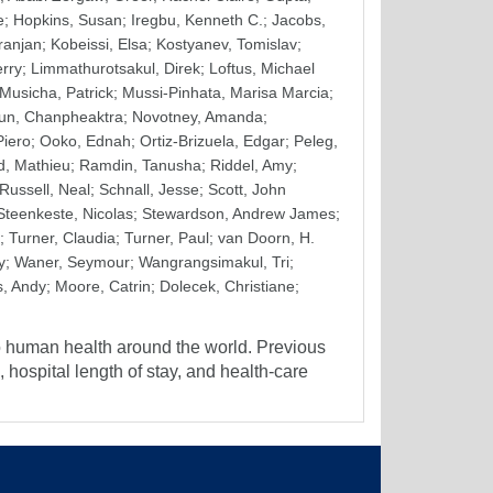
e
;
Hopkins, Susan
;
Iregbu, Kenneth C.
;
Jacobs,
ranjan
;
Kobeissi, Elsa
;
Kostyanev, Tomislav
;
rry
;
Limmathurotsakul, Direk
;
Loftus, Michael
Musicha, Patrick
;
Mussi-Pinhata, Marisa Marcia
;
un, Chanpheaktra
;
Novotney, Amanda
;
Piero
;
Ooko, Ednah
;
Ortiz-Brizuela, Edgar
;
Peleg,
, Mathieu
;
Ramdin, Tanusha
;
Riddel, Amy
;
Russell, Neal
;
Schnall, Jesse
;
Scott, John
Steenkeste, Nicolas
;
Stewardson, Andrew James
;
;
Turner, Claudia
;
Turner, Paul
;
van Doorn, H.
y
;
Waner, Seymour
;
Wangrangsimakul, Tri
;
s, Andy
;
Moore, Catrin
;
Dolecek, Christiane
;
o human health around the world. Previous
 hospital length of stay, and health-care