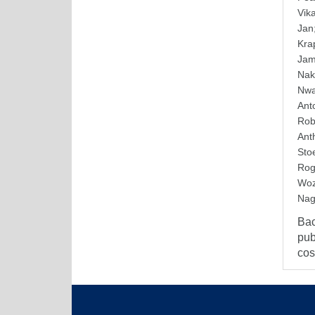
Vik
Jan
Krap
Ja
Nak
Nwa
Ant
Rob
Ant
Sto
Rog
Woz
Nag
Bac
pub
cost