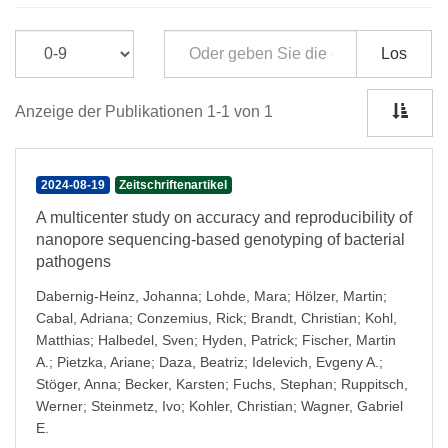
Los
Anzeige der Publikationen 1-1 von 1
2024-08-19
Zeitschriftenartikel
A multicenter study on accuracy and reproducibility of
nanopore sequencing-based genotyping of bacterial
pathogens
Dabernig-Heinz, Johanna
;
Lohde, Mara
;
Hölzer, Martin
;
Cabal, Adriana
;
Conzemius, Rick
;
Brandt, Christian
;
Kohl,
Matthias
;
Halbedel, Sven
;
Hyden, Patrick
;
Fischer, Martin
A.
;
Pietzka, Ariane
;
Daza, Beatriz
;
Idelevich, Evgeny A.
;
Stöger, Anna
;
Becker, Karsten
;
Fuchs, Stephan
;
Ruppitsch,
Werner
;
Steinmetz, Ivo
;
Kohler, Christian
;
Wagner, Gabriel
E.