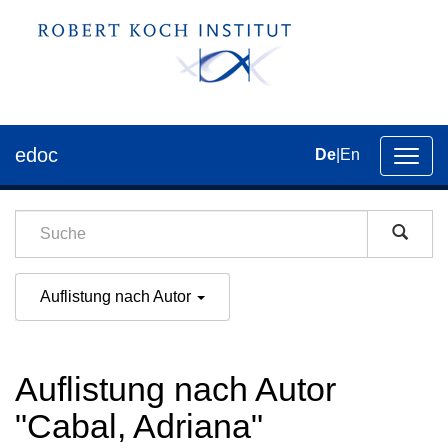
edoc
De
|
En
Umsch
der
Navig
Auflistung nach Autor
Auflistung nach Autor
"Cabal, Adriana"