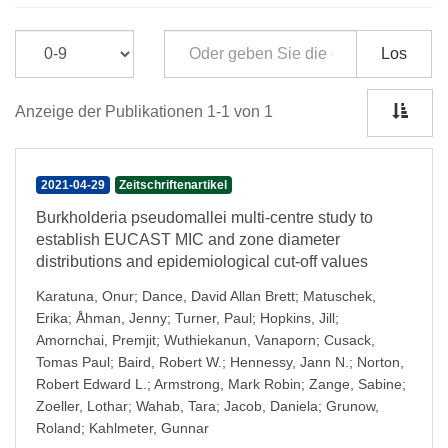
Los
Anzeige der Publikationen 1-1 von 1
2021-04-29
Zeitschriftenartikel
Burkholderia pseudomallei multi-centre study to
establish EUCAST MIC and zone diameter
distributions and epidemiological cut-off values
Karatuna, Onur
;
Dance, David Allan Brett
;
Matuschek,
Erika
;
Åhman, Jenny
;
Turner, Paul
;
Hopkins, Jill
;
Amornchai, Premjit
;
Wuthiekanun, Vanaporn
;
Cusack,
Tomas Paul
;
Baird, Robert W.
;
Hennessy, Jann N.
;
Norton,
Robert Edward L.
;
Armstrong, Mark Robin
;
Zange, Sabine
;
Zoeller, Lothar
;
Wahab, Tara
;
Jacob, Daniela
;
Grunow,
Roland
;
Kahlmeter, Gunnar