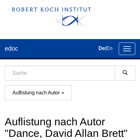
edoc
De
|
En
Umsch
der
Navig
Auflistung nach Autor
Auflistung nach Autor
"Dance, David Allan Brett"