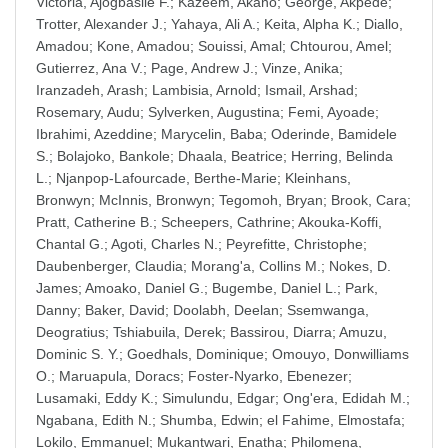
Victoria, Ajogbasile F.
;
Kazeem, Akano
;
George, Akpede
;
Trotter, Alexander J.
;
Yahaya, Ali A.
;
Keita, Alpha K.
;
Diallo,
Amadou
;
Kone, Amadou
;
Souissi, Amal
;
Chtourou, Amel
;
Gutierrez, Ana V.
;
Page, Andrew J.
;
Vinze, Anika
;
Iranzadeh, Arash
;
Lambisia, Arnold
;
Ismail, Arshad
;
Rosemary, Audu
;
Sylverken, Augustina
;
Femi, Ayoade
;
Ibrahimi, Azeddine
;
Marycelin, Baba
;
Oderinde, Bamidele
S.
;
Bolajoko, Bankole
;
Dhaala, Beatrice
;
Herring, Belinda
L.
;
Njanpop-Lafourcade, Berthe-Marie
;
Kleinhans,
Bronwyn
;
McInnis, Bronwyn
;
Tegomoh, Bryan
;
Brook, Cara
;
Pratt, Catherine B.
;
Scheepers, Cathrine
;
Akouka-Koffi,
Chantal G.
;
Agoti, Charles N.
;
Peyrefitte, Christophe
;
Daubenberger, Claudia
;
Morang'a, Collins M.
;
Nokes, D.
James
;
Amoako, Daniel G.
;
Bugembe, Daniel L.
;
Park,
Danny
;
Baker, David
;
Doolabh, Deelan
;
Ssemwanga,
Deogratius
;
Tshiabuila, Derek
;
Bassirou, Diarra
;
Amuzu,
Dominic S. Y.
;
Goedhals, Dominique
;
Omouyo, Donwilliams
O.
;
Maruapula, Doracs
;
Foster-Nyarko, Ebenezer
;
Lusamaki, Eddy K.
;
Simulundu, Edgar
;
Ong'era, Edidah M.
;
Ngabana, Edith N.
;
Shumba, Edwin
;
el Fahime, Elmostafa
;
Lokilo, Emmanuel
;
Mukantwari, Enatha
;
Philomena,