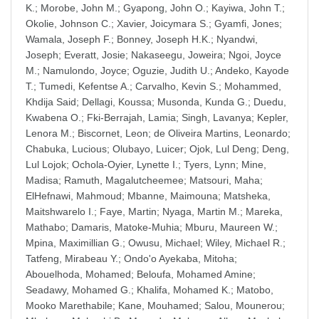
K.
;
Morobe, John M.
;
Gyapong, John O.
;
Kayiwa, John T.
;
Okolie, Johnson C.
;
Xavier, Joicymara S.
;
Gyamfi, Jones
;
Wamala, Joseph F.
;
Bonney, Joseph H.K.
;
Nyandwi,
Joseph
;
Everatt, Josie
;
Nakaseegu, Joweira
;
Ngoi, Joyce
M.
;
Namulondo, Joyce
;
Oguzie, Judith U.
;
Andeko, Kayode
T.
;
Tumedi, Kefentse A.
;
Carvalho, Kevin S.
;
Mohammed,
Khdija Said
;
Dellagi, Koussa
;
Musonda, Kunda G.
;
Duedu,
Kwabena O.
;
Fki-Berrajah, Lamia
;
Singh, Lavanya
;
Kepler,
Lenora M.
;
Biscornet, Leon
;
de Oliveira Martins, Leonardo
;
Chabuka, Lucious
;
Olubayo, Luicer
;
Ojok, Lul Deng
;
Deng,
Lul Lojok
;
Ochola-Oyier, Lynette I.
;
Tyers, Lynn
;
Mine,
Madisa
;
Ramuth, Magalutcheemee
;
Matsouri, Maha
;
ElHefnawi, Mahmoud
;
Mbanne, Maimouna
;
Matsheka,
Maitshwarelo I.
;
Faye, Martin
;
Nyaga, Martin M.
;
Mareka,
Mathabo
;
Damaris, Matoke-Muhia
;
Mburu, Maureen W.
;
Mpina, Maximillian G.
;
Owusu, Michael
;
Wiley, Michael R.
;
Tatfeng, Mirabeau Y.
;
Ondo'o Ayekaba, Mitoha
;
Abouelhoda, Mohamed
;
Beloufa, Mohamed Amine
;
Seadawy, Mohamed G.
;
Khalifa, Mohamed K.
;
Matobo,
Mooko Marethabile
;
Kane, Mouhamed
;
Salou, Mounerou
;