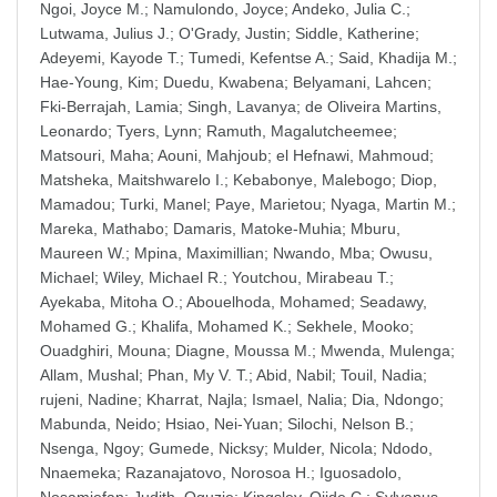
Ngoi, Joyce M.
;
Namulondo, Joyce
;
Andeko, Julia C.
;
Lutwama, Julius J.
;
O'Grady, Justin
;
Siddle, Katherine
;
Adeyemi, Kayode T.
;
Tumedi, Kefentse A.
;
Said, Khadija M.
;
Hae-Young, Kim
;
Duedu, Kwabena
;
Belyamani, Lahcen
;
Fki-Berrajah, Lamia
;
Singh, Lavanya
;
de Oliveira Martins,
Leonardo
;
Tyers, Lynn
;
Ramuth, Magalutcheemee
;
Matsouri, Maha
;
Aouni, Mahjoub
;
el Hefnawi, Mahmoud
;
Matsheka, Maitshwarelo I.
;
Kebabonye, Malebogo
;
Diop,
Mamadou
;
Turki, Manel
;
Paye, Marietou
;
Nyaga, Martin M.
;
Mareka, Mathabo
;
Damaris, Matoke-Muhia
;
Mburu,
Maureen W.
;
Mpina, Maximillian
;
Nwando, Mba
;
Owusu,
Michael
;
Wiley, Michael R.
;
Youtchou, Mirabeau T.
;
Ayekaba, Mitoha O.
;
Abouelhoda, Mohamed
;
Seadawy,
Mohamed G.
;
Khalifa, Mohamed K.
;
Sekhele, Mooko
;
Ouadghiri, Mouna
;
Diagne, Moussa M.
;
Mwenda, Mulenga
;
Allam, Mushal
;
Phan, My V. T.
;
Abid, Nabil
;
Touil, Nadia
;
rujeni, Nadine
;
Kharrat, Najla
;
Ismael, Nalia
;
Dia, Ndongo
;
Mabunda, Neido
;
Hsiao, Nei-Yuan
;
Silochi, Nelson B.
;
Nsenga, Ngoy
;
Gumede, Nicksy
;
Mulder, Nicola
;
Ndodo,
Nnaemeka
;
Razanajatovo, Norosoa H.
;
Iguosadolo,