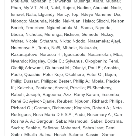
Mbulawa, Mphaphi B.
;
Mwenda, Mulenga
;
Allam, Mushal
;
Phan, My V.T.
;
Abid, Nabil
;
Rujeni, Nadine
;
Abuzaid, Nadir
;
Ismael, Nalia
;
Elguindy, Nancy
;
Top, Ndeye Marieme
;
Dia,
Ndongo
;
Mabunda, Nédio
;
Nei-Yuan, Hsiao
;
Silochi, Nelson
Boricó
;
Francisco, Ngiambudulu M.
;
Saasa, Ngonda
;
Bbosa, Nicholas
;
Murunga, Nickson
;
Gumede, Nicksy
;
Wolter, Nicole
;
Sitharam, Nikita
;
Ndodo, Nnaemeka
;
Ajayi,
Nnennaya A.
;
Tordo, Noël
;
Mbhele, Nokuzola
;
Razanajatovo, Norosoa H.
;
Iguosadolo, Nosamiefan
;
Mba,
Nwando
;
Kingsley, Ojide C.
;
Sylvanus, Okogbenin
;
Femi,
Oladiji
;
Adewumi, Olubusuyi M.
;
Oluniyi, Paul E.
;
Arnaldo,
Paulo
;
Quashie, Peter Kojo
;
Okokhere, Peter O.
;
Bejon,
Philip
;
Dussart, Philippe
;
Bester, Phillip A.
;
Mbala, Placide
K.
;
Kaleebu, Pontiano
;
Abechi, Priscilla
;
El-Shesheny,
Rabeh
;
Joseph, Rageema
;
Aziz, Ramy Karam
;
Essomba,
René G.
;
Ayivor-Djanie, Reuben
;
Njouom, Richard
;
Phillips,
Richard O.
;
Gorman, Richmond
;
Kingsley, Robert A.
;
Neto
Rodrigues, Rosa Maria D.E.S.A.
;
Audu, Rosemary A.
;
Carr,
Rosina A. A.
;
Gargouri, Saba
;
Masmoudi, Saber
;
Bootsma,
Sacha
;
Sankhe, Safietou
;
Mohamed, Sahra Isse
;
Femi,
Saibu
;
Mhalla, Salma
;
Hosch, Salome
;
Kassim, Samar