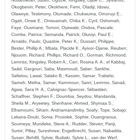
Nosamiefan
;
Judith, Oguzie
;
Kingsley, Ojide C.
;
Sylvanus,
Okogbenin
;
Peter, Okokhere
;
Femi, Oladiji
;
Idowu,
Olawoye
;
Testimony, Olumade
;
Chukwuma, Omoruyi E.
;
Ogah, Onwe E.
;
Onwuamah, Chika K.
;
Cyril, Oshomah
;
Faye, Ousmane
;
Tomori, Oyewale
;
Ondoa, Pascale
;
Combe, Patrice
;
Semanda, Patrick
;
Oluniyi, Paul E.
;
Arnaldo, Paulo
;
Quashie, Peter K.
;
Dussart, Philippe
;
Bester, Phillip A.
;
Mbala, Placide K.
;
Ayivor-Djanie, Reuben
;
Njouom, Richard
;
Phillips, Richard O.
;
Gorman, Richmond
;
Lemriss
;
Kingsley, Robert A.
;
Carr, Rosina A. A.
;
el Kabbaj,
Saâd
;
Gargouri, Saba
;
Masmoudi, Saber
;
Sankhe,
Safietou
;
Lawal, Salako B.
;
Kassim, Samar
;
Trabelsi,
Sameh
;
Metha, Samar
;
Kammoun, Sami
;
Lemriss, Sanaâ
;
Agwa, Sara H. A.
;
Calvignac-Spencer, Sébastien
;
Schaffner, Stephen F.
;
Doumbia, Seydou
;
Mandanda,
Sheila M.
;
Aryeetey, Sherihane
;
Ahmed, Shymaa S.
;
Elhamoumi, Siham
;
Andriamandimby, Soafy
;
Tope, Sobajo
;
Lekana-Douki, Sonia
;
Prosolek, Sophie
;
Ouangraoua,
Soumeya
;
Mundeke, Steve A.
;
Rudder, Steven
;
Panji,
Sumir
;
Pillay, Sureshnee
;
Engelbrecht, Susan
;
Nabadda,
Susan
;
Behillil, Sylvie
;
Budiaki, Sylvie L.
;
van der Werf,