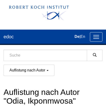
edoc
De
|
En
Umsch
der
Navig
Auflistung nach Autor
Auflistung nach Autor
"Odia, Ikponmwosa"