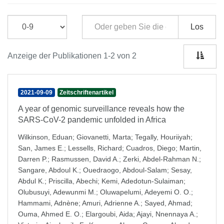
Los
Anzeige der Publikationen 1-2 von 2
2021-09-09
Zeitschriftenartikel
A year of genomic surveillance reveals how the
SARS-CoV-2 pandemic unfolded in Africa
Wilkinson, Eduan
;
Giovanetti, Marta
;
Tegally, Houriiyah
;
San, James E.
;
Lessells, Richard
;
Cuadros, Diego
;
Martin,
Darren P.
;
Rasmussen, David A.
;
Zerki, Abdel-Rahman N.
;
Sangare, Abdoul K.
;
Ouedraogo, Abdoul-Salam
;
Sesay,
Abdul K.
;
Priscilla, Abechi
;
Kemi, Adedotun-Sulaiman
;
Olubusuyi, Adewunmi M.
;
Oluwapelumi, Adeyemi O. O.
;
Hammami, Adnène
;
Amuri, Adrienne A.
;
Sayed, Ahmad
;
Ouma, Ahmed E. O.
;
Elargoubi, Aida
;
Ajayi, Nnennaya A.
;