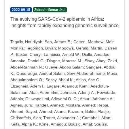
2022-09-15
Zeitschriftenartikel
The evolving SARS-CoV-2 epidemic in Africa:
Insights from rapidly expanding genomic surveillance
Tegally, Houriiyah
;
San, James E.
;
Cotten, Matthew
;
Moir,
Monika
;
Tegomoh, Bryan
;
Mboowa, Gerald
;
Martin, Darren
P.
;
Baxter, Cheryl
;
Lambisia, Arnold W.
;
Diallo, Amadou
;
Amoako, Daniel G.
;
Diagne, Moussa M.
;
Sisay, Abay
;
Zekri,
Abdel-Rahman N.
;
Gueye, Abdou Salam
;
Sangare, Abdoul
K.
;
Ouedraogo, Abdoul-Salam
;
Sow, Abdourahmane
;
Musa,
Abdualmoniem O.
;
Sesay, Abdul K.
;
Abias, Abe G.
;
Elzagheid, Adem I.
;
Lagare, Adamou
;
Kemi, Adedotun-
Sulaiman
;
Abar, Aden Elmi
;
Johnson, Adeniji A.
;
Fowotade,
Adeola
;
Oluwapelumi, Adeyemi O. O.
;
Amuri, Adrienne A.
;
Agnes, Juru
;
Kandeil, Ahmed
;
Mostafa, Ahmed
;
Rebai,
Ahmed
;
Sayed, Ahmed
;
Akano, Kazeem
;
Balde, Aladje
;
Christoffels, Alan
;
Trotter, Alexander J.
;
Campbell, Allan
;
Keita, Alpha K.
;
Kone, Amadou
;
Bouzid, Amal
;
Souissi,