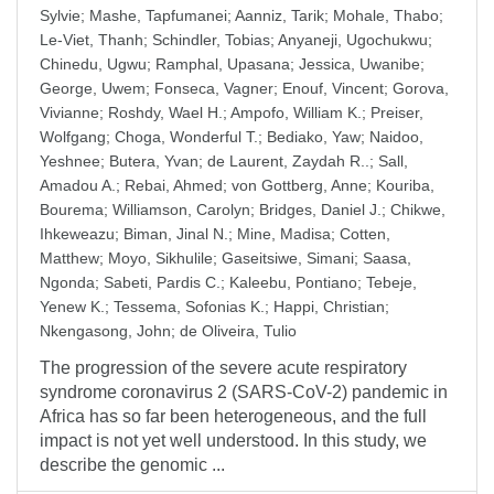
Sylvie
;
Mashe, Tapfumanei
;
Aanniz, Tarik
;
Mohale, Thabo
;
Le-Viet, Thanh
;
Schindler, Tobias
;
Anyaneji, Ugochukwu
;
Chinedu, Ugwu
;
Ramphal, Upasana
;
Jessica, Uwanibe
;
George, Uwem
;
Fonseca, Vagner
;
Enouf, Vincent
;
Gorova,
Vivianne
;
Roshdy, Wael H.
;
Ampofo, William K.
;
Preiser,
Wolfgang
;
Choga, Wonderful T.
;
Bediako, Yaw
;
Naidoo,
Yeshnee
;
Butera, Yvan
;
de Laurent, Zaydah R..
;
Sall,
Amadou A.
;
Rebai, Ahmed
;
von Gottberg, Anne
;
Kouriba,
Bourema
;
Williamson, Carolyn
;
Bridges, Daniel J.
;
Chikwe,
Ihkeweazu
;
Biman, Jinal N.
;
Mine, Madisa
;
Cotten,
Matthew
;
Moyo, Sikhulile
;
Gaseitsiwe, Simani
;
Saasa,
Ngonda
;
Sabeti, Pardis C.
;
Kaleebu, Pontiano
;
Tebeje,
Yenew K.
;
Tessema, Sofonias K.
;
Happi, Christian
;
Nkengasong, John
;
de Oliveira, Tulio
The progression of the severe acute respiratory
syndrome coronavirus 2 (SARS-CoV-2) pandemic in
Africa has so far been heterogeneous, and the full
impact is not yet well understood. In this study, we
describe the genomic ...