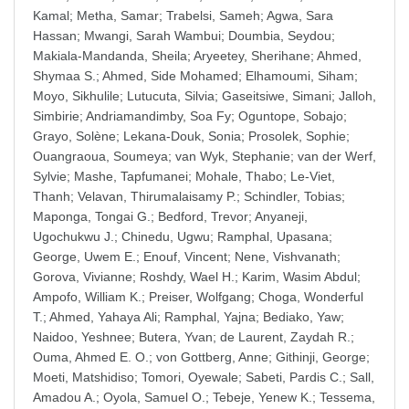
Kamal
;
Metha, Samar
;
Trabelsi, Sameh
;
Agwa, Sara
Hassan
;
Mwangi, Sarah Wambui
;
Doumbia, Seydou
;
Makiala-Mandanda, Sheila
;
Aryeetey, Sherihane
;
Ahmed,
Shymaa S.
;
Ahmed, Side Mohamed
;
Elhamoumi, Siham
;
Moyo, Sikhulile
;
Lutucuta, Silvia
;
Gaseitsiwe, Simani
;
Jalloh,
Simbirie
;
Andriamandimby, Soa Fy
;
Oguntope, Sobajo
;
Grayo, Solène
;
Lekana-Douk, Sonia
;
Prosolek, Sophie
;
Ouangraoua, Soumeya
;
van Wyk, Stephanie
;
van der Werf,
Sylvie
;
Mashe, Tapfumanei
;
Mohale, Thabo
;
Le-Viet,
Thanh
;
Velavan, Thirumalaisamy P.
;
Schindler, Tobias
;
Maponga, Tongai G.
;
Bedford, Trevor
;
Anyaneji,
Ugochukwu J.
;
Chinedu, Ugwu
;
Ramphal, Upasana
;
George, Uwem E.
;
Enouf, Vincent
;
Nene, Vishvanath
;
Gorova, Vivianne
;
Roshdy, Wael H.
;
Karim, Wasim Abdul
;
Ampofo, William K.
;
Preiser, Wolfgang
;
Choga, Wonderful
T.
;
Ahmed, Yahaya Ali
;
Ramphal, Yajna
;
Bediako, Yaw
;
Naidoo, Yeshnee
;
Butera, Yvan
;
de Laurent, Zaydah R.
;
Ouma, Ahmed E. O.
;
von Gottberg, Anne
;
Githinji, George
;
Moeti, Matshidiso
;
Tomori, Oyewale
;
Sabeti, Pardis C.
;
Sall,
Amadou A.
;
Oyola, Samuel O.
;
Tebeje, Yenew K.
;
Tessema,