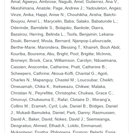
Amal
;
Agweyu, Ambrose
;
Naguib, Amel
;
Gutierrez, Ana V.
;
Nkeshimana, Anatole
;
Page, Andrew J.
;
Yadouleton, Anges
;
Vinze, Anika
;
Happi, Anise N.
;
Chouhikha, Arisha
;
Batchi-
Bouyou, Amel L.
;
Marycelin, Baba
;
Salako, Babatunde L.
;
Oderinde, Bamidele S.
;
Bolajoko, Bankole
;
Diarra,
Bassirou
;
Herring, Belinda L.
;
Tsofa, Benjamin
;
Lekana-
Douki, Bernard
;
Mvula, Bernard
;
Njanpop-Lafourcade,
Berthe-Marie
;
Marondera, Blessing T.
;
Khaireh, Bouh Abdi
;
Kouriba, Bourema
;
Abu, Bright
;
Pool, Brigitte
;
McInnis,
Bronwyn
;
Brook, Cara
;
Williamson, Carolyn
;
Nduwimana,
Cassien
;
Anscombe, Catherine
;
Pratt, Catherine B.
;
Scheepers, Cathrine
;
Akoua-Koffi, Chantal G.
;
Agoti,
Charles N.
;
Mapanguy, Chastel M.
;
Loucoubar, Cheikh
;
Onwuamah, Chika K.
;
Ihekweazu, Chikwe
;
Malaka,
Christian N.
;
Peyrefitte, Christophe
;
Chukwa, Grace C.
;
Omoruyi, Chukwuma E.
;
Rafaï, Clotaire D.
;
Morang'a,
Collins M.
;
Erameh, Cyril
;
Lule, Daniel B.
;
Bridges, Daniel
J.
;
Mukadi-Bamuleka, Daniel
;
Park, Danny
;
Rasmussen,
David A.
;
Baker, David
;
Nokes, David J.
;
Ssemwanga,
Deogratius
;
Ahmed, Elhadi A.
;
Lokilo, Emmanuel
;
Mukantwari, Enatha
;
Philomena, Eromon
;
Belarbi, Essia
;