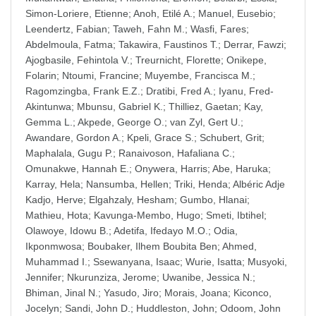
Simon-Loriere, Etienne
;
Anoh, Etilé A.
;
Manuel, Eusebio
;
Leendertz, Fabian
;
Taweh, Fahn M.
;
Wasfi, Fares
;
Abdelmoula, Fatma
;
Takawira, Faustinos T.
;
Derrar, Fawzi
;
Ajogbasile, Fehintola V.
;
Treurnicht, Florette
;
Onikepe,
Folarin
;
Ntoumi, Francine
;
Muyembe, Francisca M.
;
Ragomzingba, Frank E.Z.
;
Dratibi, Fred A.
;
Iyanu, Fred-
Akintunwa
;
Mbunsu, Gabriel K.
;
Thilliez, Gaetan
;
Kay,
Gemma L.
;
Akpede, George O.
;
van Zyl, Gert U.
;
Awandare, Gordon A.
;
Kpeli, Grace S.
;
Schubert, Grit
;
Maphalala, Gugu P.
;
Ranaivoson, Hafaliana C.
;
Omunakwe, Hannah E.
;
Onywera, Harris
;
Abe, Haruka
;
Karray, Hela
;
Nansumba, Hellen
;
Triki, Henda
;
Albéric Adje
Kadjo, Herve
;
Elgahzaly, Hesham
;
Gumbo, Hlanai
;
Mathieu, Hota
;
Kavunga-Membo, Hugo
;
Smeti, Ibtihel
;
Olawoye, Idowu B.
;
Adetifa, Ifedayo M.O.
;
Odia,
Ikponmwosa
;
Boubaker, Ilhem Boubita Ben
;
Ahmed,
Muhammad I.
;
Ssewanyana, Isaac
;
Wurie, Isatta
;
Musyoki,
Jennifer
;
Nkurunziza, Jerome
;
Uwanibe, Jessica N.
;
Bhiman, Jinal N.
;
Yasudo, Jiro
;
Morais, Joana
;
Kiconco,
Jocelyn
;
Sandi, John D.
;
Huddleston, John
;
Odoom, John