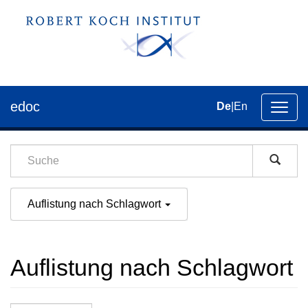
edoc
De
|
En
Umsch
der
Navig
Auflistung nach Schlagwort
Auflistung nach Schlagwort