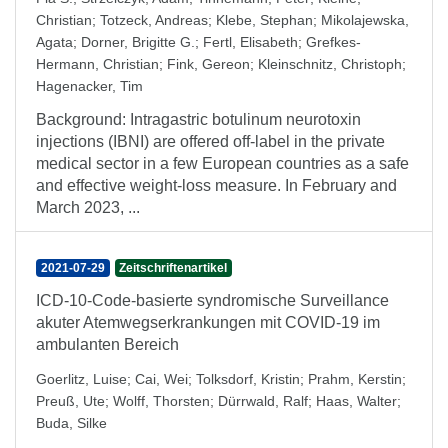
Christian
;
Totzeck, Andreas
;
Klebe, Stephan
;
Mikolajewska,
Agata
;
Dorner, Brigitte G.
;
Fertl, Elisabeth
;
Grefkes-
Hermann, Christian
;
Fink, Gereon
;
Kleinschnitz, Christoph
;
Hagenacker, Tim
Background: Intragastric botulinum neurotoxin
injections (IBNI) are offered off-label in the private
medical sector in a few European countries as a safe
and effective weight-loss measure. In February and
March 2023, ...
2021-07-29
Zeitschriftenartikel
ICD-10-Code-basierte syndromische Surveillance
akuter Atemwegserkrankungen mit COVID-19 im
ambulanten Bereich
Goerlitz, Luise
;
Cai, Wei
;
Tolksdorf, Kristin
;
Prahm, Kerstin
;
Preuß, Ute
;
Wolff, Thorsten
;
Dürrwald, Ralf
;
Haas, Walter
;
Buda, Silke