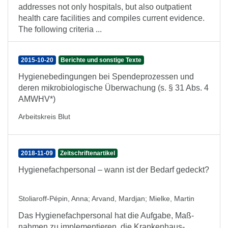
addresses not only hospitals, but also outpatient
health care facilities and compiles current evidence.
The following criteria ...
2015-10-20
Berichte und sonstige Texte
Hygienebedingungen bei Spendeprozessen und
deren mikrobiologische Überwachung (s. § 31 Abs. 4
AMWHV*)
Arbeitskreis Blut
2018-11-09
Zeitschriftenartikel
Hygienefachpersonal – wann ist der Bedarf gedeckt?
Stoliaroff-Pépin, Anna
;
Arvand, Mardjan
;
Mielke, Martin
Das Hygiene­fach­per­so­nal hat die Auf­gabe, Maß­
nahmen zu im­ple­men­tieren, die Kranken­haus­