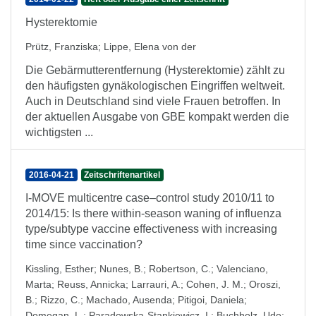
Hysterektomie
Prütz, Franziska
;
Lippe, Elena von der
Die Gebärmutterentfernung (Hysterektomie) zählt zu
den häufigsten gynäkologischen Eingriffen weltweit.
Auch in Deutschland sind viele Frauen betroffen. In
der aktuellen Ausgabe von GBE kompakt werden die
wichtigsten ...
2016-04-21
Zeitschriftenartikel
I-MOVE multicentre case–control study 2010/11 to
2014/15: Is there within-season waning of influenza
type/subtype vaccine effectiveness with increasing
time since vaccination?
Kissling, Esther
;
Nunes, B.
;
Robertson, C.
;
Valenciano,
Marta
;
Reuss, Annicka
;
Larrauri, A.
;
Cohen, J. M.
;
Oroszi,
B.
;
Rizzo, C.
;
Machado, Ausenda
;
Pitigoi, Daniela
;
Domegan, L.
;
Paradowska-Stankiewicz, I.
;
Buchholz, Udo
;