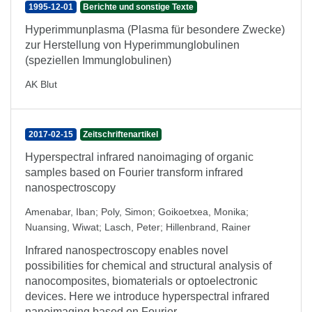
1995-12-01
Berichte und sonstige Texte
Hyperimmunplasma (Plasma für besondere Zwecke)
zur Herstellung von Hyperimmunglobulinen
(speziellen Immunglobulinen)
AK Blut
2017-02-15
Zeitschriftenartikel
Hyperspectral infrared nanoimaging of organic
samples based on Fourier transform infrared
nanospectroscopy
Amenabar, Iban
;
Poly, Simon
;
Goikoetxea, Monika
;
Nuansing, Wiwat
;
Lasch, Peter
;
Hillenbrand, Rainer
Infrared nanospectroscopy enables novel
possibilities for chemical and structural analysis of
nanocomposites, biomaterials or optoelectronic
devices. Here we introduce hyperspectral infrared
nanoimaging based on Fourier ...