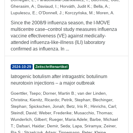
Gherasim, A.
;
Daviaud, I.
;
Horváth, Judit K.
;
Bella, A.
;
Lupulescu, E.
;
O'Donnell, J.
;
Korczyńska, M.
;
Moren, A.
Since the 2008/9 influenza season, the I-MOVE
multicentre case–control study measures influenza
vaccine effectiveness (VE) against medically-
attended influenza-like-illness (ILI) laboratory
confirmed as influenza. In ...
2024-10-29
Zeitschriftenartikel
Iatrogenic botulism after intragastric botulinum
neurotoxin injections – a major outbreak
Goerttler, Tsepo
;
Dorner, Martin B.
;
van der Linden,
Christina
;
Kienitz, Ricardo
;
Petrik, Stephan
;
Blechinger,
Stephan
;
Spickschen, Jonah
;
Betz, Iris R.
;
Hinrichs, Carl
;
Steindl, David
;
Weber, Frederike
;
Musacchio, Thomas
;
Wunderlich, Gilbert
;
Rueger, Maria Adele
;
Barbe, Michael
T.
;
Dafsari, Haidar
;
Demir, Seda
;
Lapa, Sriramya
;
Zeiner,
Pia S.
;
Strzelczyk, Adam
;
Tinnemann, Peter
;
Kleine,