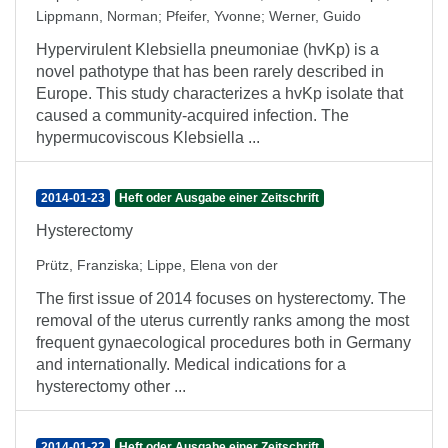
Lippmann, Norman
;
Pfeifer, Yvonne
;
Werner, Guido
Hypervirulent Klebsiella pneumoniae (hvKp) is a
novel pathotype that has been rarely described in
Europe. This study characterizes a hvKp isolate that
caused a community-acquired infection. The
hypermucoviscous Klebsiella ...
2014-01-23
Heft oder Ausgabe einer Zeitschrift
Hysterectomy
Prütz, Franziska
;
Lippe, Elena von der
The first issue of 2014 focuses on hysterectomy. The
removal of the uterus currently ranks among the most
frequent gynaecological procedures both in Germany
and internationally. Medical indications for a
hysterectomy other ...
2014-01-22
Heft oder Ausgabe einer Zeitschrift