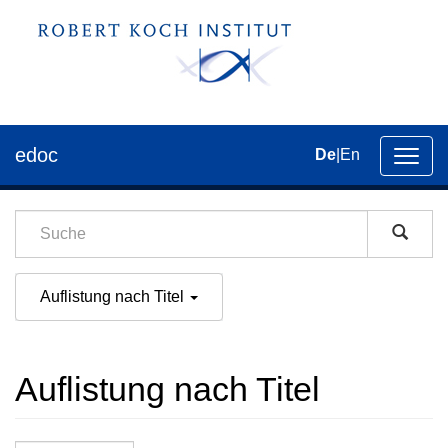
edoc
De
|
En
Umsch
der
Navig
Auflistung nach Titel
Auflistung nach Titel