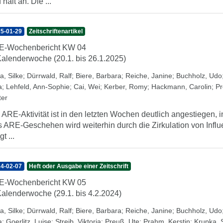
 hält an. Die ...
5-01-29
Zeitschriftenartikel
E-Wochenbericht KW 04
Kalenderwoche (20.1. bis 26.1.2025)
a, Silke
;
Dürrwald, Ralf
;
Biere, Barbara
;
Reiche, Janine
;
Buchholz, Udo
a
;
Lehfeld, Ann-Sophie
;
Cai, Wei
;
Kerber, Romy
;
Hackmann, Carolin
;
Pr
ter
 ARE-Aktivität ist in den letzten Wochen deutlich angestiegen, 
 ARE-Geschehen wird weiterhin durch die Zirkulation von Influe
gt ...
4-02-07
Heft oder Ausgabe einer Zeitschrift
E-Wochenbericht KW 05
Kalenderwoche (29.1. bis 4.2.2024)
a, Silke
;
Dürrwald, Ralf
;
Biere, Barbara
;
Reiche, Janine
;
Buchholz, Udo
a
;
Goerlitz, Luise
;
Streib, Viktoria
;
Preuß, Ute
;
Prahm, Kerstin
;
Krupka, 