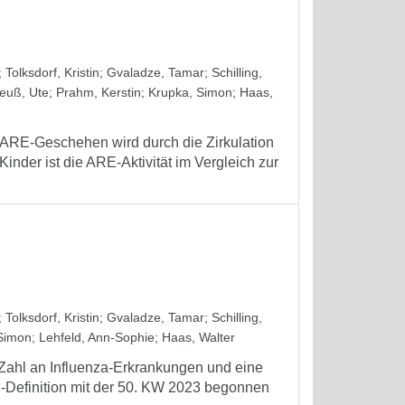
;
Tolksdorf, Kristin
;
Gvaladze, Tamar
;
Schilling,
euß, Ute
;
Prahm, Kerstin
;
Krupka, Simon
;
Haas,
RE-Geschehen wird durch die Zirkulation
inder ist die ARE-Aktivität im Vergleich zur
;
Tolksdorf, Kristin
;
Gvaladze, Tamar
;
Schilling,
Simon
;
Lehfeld, Ann-Sophie
;
Haas, Walter
ahl an Influenza-Erkrankungen und eine
I-Definition mit der 50. KW 2023 begonnen