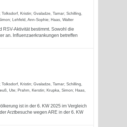
;
Tolksdorf, Kristin
;
Gvaladze, Tamar
;
Schilling,
Simon
;
Lehfeld, Ann-Sophie
;
Haas, Walter
 RSV-Aktivität bestimmt. Sowohl die
ter an. Influenzaerkrankungen betreffen
;
Tolksdorf, Kristin
;
Gvaladze, Tamar
;
Schilling,
euß, Ute
;
Prahm, Kerstin
;
Krupka, Simon
;
Haas,
völkerung ist in der 6. KW 2025 im Vergleich
l der Arztbesuche wegen ARE in der 6. KW