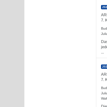
202
AR
7. 
Bud
Juli
Das
jed
...
202
AR
7. 
Bud
Juli
Wal
Die