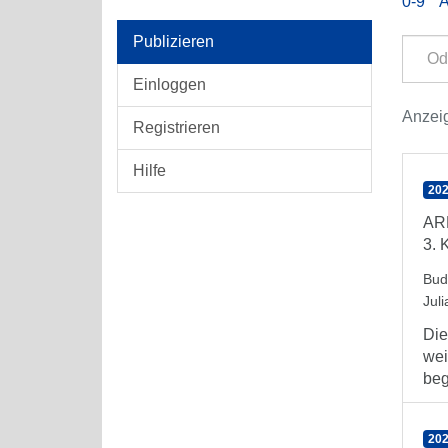
0-9
Publizieren
Einloggen
Anzei
Registrieren
Hilfe
202
AR
3. 
Bud
Juli
Die
wei
beg
202