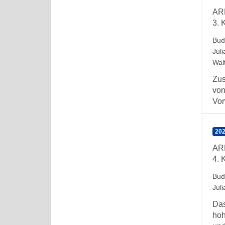
AR
3. 
Bud
Juli
Wal
Zus
von
Vor
202
AR
4. 
Bud
Juli
Das
hoh