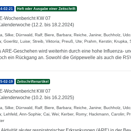
4-02-21
Heft oder Ausgabe einer Zeitschrift
E-Wochenbericht KW 07
Kalenderwoche (12.2. bis 18.2.2024)
a, Silke
;
Dürrwald, Ralf
;
Biere, Barbara
;
Reiche, Janine
;
Buchholz, Udo
a
;
Goerlitz, Luise
;
Streib, Viktoria
;
Preuß, Ute
;
Prahm, Kerstin
;
Krupka, 
 ARE-Geschehen wird weiterhin durch eine hohe Influenza- und 
och ein Rückgang an. Sowohl die Grippewelle als auch die RSV-
5-02-19
Zeitschriftenartikel
E-Wochenbericht KW 07
Kalenderwoche (10.2. bis 16.2.2025)
a, Silke
;
Dürrwald, Ralf
;
Biere, Barbara
;
Reiche, Janine
;
Buchholz, Udo
a
;
Lehfeld, Ann-Sophie
;
Cai, Wei
;
Kerber, Romy
;
Hackmann, Carolin
;
Pr
ter
 Aktivität akuter respiratorischer Erkrankungen (ARE) in der Be