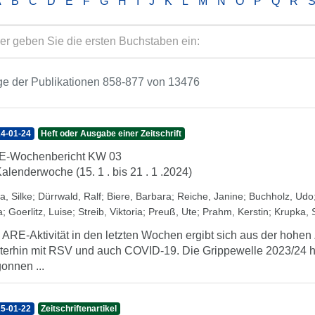
A
B
C
D
E
F
G
H
I
J
K
L
M
N
O
P
Q
R
ge der Publikationen 858-877 von 13476
4-01-24
Heft oder Ausgabe einer Zeitschrift
E-Wochenbericht KW 03
Kalenderwoche (15. 1 . bis 21 . 1 .2024)
a, Silke
;
Dürrwald, Ralf
;
Biere, Barbara
;
Reiche, Janine
;
Buchholz, Udo
a
;
Goerlitz, Luise
;
Streib, Viktoria
;
Preuß, Ute
;
Prahm, Kerstin
;
Krupka, 
 ARE-Aktivität in den letzten Wochen ergibt sich aus der hohen
terhin mit RSV und auch COVID-19. Die Grippewelle 2023/24 ha
onnen ...
5-01-22
Zeitschriftenartikel