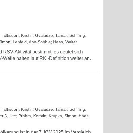
;
Tolksdorf, Kristin
;
Gvaladze, Tamar
;
Schilling,
Simon
;
Lehfeld, Ann-Sophie
;
Haas, Walter
RSV-Aktivität bestimmt, es deutet sich
Welle halten laut RKI-Definition weiter an.
;
Tolksdorf, Kristin
;
Gvaladze, Tamar
;
Schilling,
euß, Ute
;
Prahm, Kerstin
;
Krupka, Simon
;
Haas,
völkerung ist in der 7. KW 2025 im Vergleich