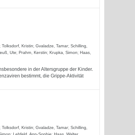
;
Tolksdorf, Kristin
;
Gvaladze, Tamar
;
Schilling,
euß, Ute
;
Prahm, Kerstin
;
Krupka, Simon
;
Haas,
insbesondere in der Altersgruppe der Kinder.
nzaviren bestimmt, die Grippe-Aktivität
;
Tolksdorf, Kristin
;
Gvaladze, Tamar
;
Schilling,
Simon
;
Lehfeld, Ann-Sophie
;
Haas, Walter