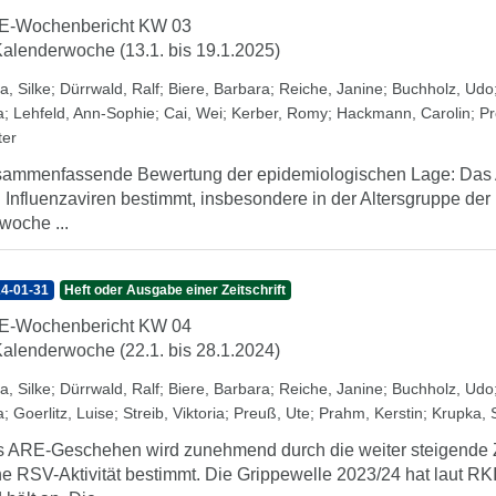
E-Wochenbericht KW 03
Kalenderwoche (13.1. bis 19.1.2025)
a, Silke
;
Dürrwald, Ralf
;
Biere, Barbara
;
Reiche, Janine
;
Buchholz, Udo
a
;
Lehfeld, Ann-Sophie
;
Cai, Wei
;
Kerber, Romy
;
Hackmann, Carolin
;
Pr
ter
ammenfassende Bewertung der epidemiologischen Lage: Das A
 Influenzaviren bestimmt, insbesondere in der Altersgruppe der K
woche ...
4-01-31
Heft oder Ausgabe einer Zeitschrift
E-Wochenbericht KW 04
Kalenderwoche (22.1. bis 28.1.2024)
a, Silke
;
Dürrwald, Ralf
;
Biere, Barbara
;
Reiche, Janine
;
Buchholz, Udo
a
;
Goerlitz, Luise
;
Streib, Viktoria
;
Preuß, Ute
;
Prahm, Kerstin
;
Krupka, 
 ARE-Geschehen wird zunehmend durch die weiter steigende Z
e RSV-Aktivität bestimmt. Die Grippewelle 2023/24 hat laut RK