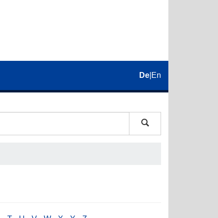
De
|
En