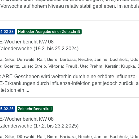
 Vorwoche auf hohem Niveau relativ stabil geblieben. Im ambula
4-02-28
Heft oder Ausgabe einer Zeitschrift
E-Wochenbericht KW 08
Kalenderwoche (19.2. bis 25.2.2024)
a, Silke
;
Dürrwald, Ralf
;
Biere, Barbara
;
Reiche, Janine
;
Buchholz, Udo
a
;
Goerlitz, Luise
;
Streib, Viktoria
;
Preuß, Ute
;
Prahm, Kerstin
;
Krupka, 
 ARE-Geschehen wird weiterhin durch eine erhöhte Influenza- u
-Erkrankungen durch Influenza-Infektion geht jedoch zurück, 
tet sich ein ...
5-02-26
Zeitschriftenartikel
E-Wochenbericht KW 08
Kalenderwoche (17.2. bis 23.2.2025)
a, Silke
;
Dürrwald, Ralf
;
Biere, Barbara
;
Reiche, Janine
;
Buchholz, Udo