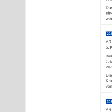
Das
ein
weit
202
AR
5. 
Bud
Juli
Wal
Die
Kra
von 
202
AR