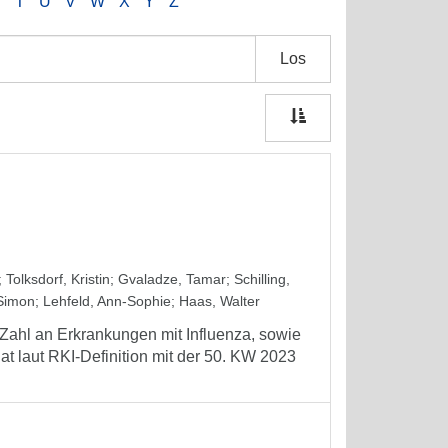
S
T
U
V
W
X
Y
Z
Los
;
Tolksdorf, Kristin
;
Gvaladze, Tamar
;
Schilling,
Simon
;
Lehfeld, Ann-Sophie
;
Haas, Walter
 Zahl an Erkrankungen mit Influenza, sowie
t laut RKI-Definition mit der 50. KW 2023