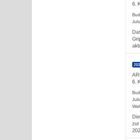
6. 
Bud
Juli
Das
Gri
aktu
202
AR
6. 
Bud
Juli
Wal
Die
zur
202