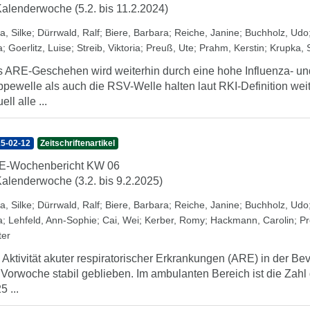
Kalenderwoche (5.2. bis 11.2.2024)
a, Silke
;
Dürrwald, Ralf
;
Biere, Barbara
;
Reiche, Janine
;
Buchholz, Udo
a
;
Goerlitz, Luise
;
Streib, Viktoria
;
Preuß, Ute
;
Prahm, Kerstin
;
Krupka, 
 ARE-Geschehen wird weiterhin durch eine hohe Influenza- und
ppewelle als auch die RSV-Welle halten laut RKI-Definition wei
ell alle ...
5-02-12
Zeitschriftenartikel
E-Wochenbericht KW 06
Kalenderwoche (3.2. bis 9.2.2025)
a, Silke
;
Dürrwald, Ralf
;
Biere, Barbara
;
Reiche, Janine
;
Buchholz, Udo
a
;
Lehfeld, Ann-Sophie
;
Cai, Wei
;
Kerber, Romy
;
Hackmann, Carolin
;
Pr
ter
 Aktivität akuter respiratorischer Erkrankungen (ARE) in der Be
 Vorwoche stabil geblieben. Im ambulanten Bereich ist die Zah
5 ...