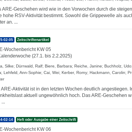
 ARE-Geschehen wird wie in den Vorwochen durch die steigen
e hohe RSV-Aktivität bestimmt. Sowohl die Grippewelle als auch
er an. ...
5-02-05
Zeitschriftenartikel
E-Wochenbericht KW 05
Kalenderwoche (27.1. bis 2.2.2025)
a, Silke
;
Dürrwald, Ralf
;
Biere, Barbara
;
Reiche, Janine
;
Buchholz, Udo
a
;
Lehfeld, Ann-Sophie
;
Cai, Wei
;
Kerber, Romy
;
Hackmann, Carolin
;
Pr
ter
 ARE-Aktivität ist in den letzten Wochen deutlich angestiegen. 
nkheitslast aktuell ungewöhnlich hoch. Das ARE-Geschehen wird
...
4-02-14
Heft oder Ausgabe einer Zeitschrift
E-Wochenbericht KW 06