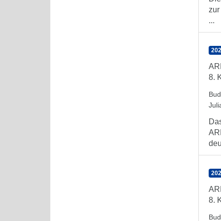
zur
...
202
AR
8. 
Bud
Juli
Das
ARE
deu
202
AR
8. 
Bud