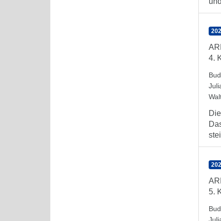
und
202
AR
4. 
Bud
Juli
Wal
Die
Das
stei
202
AR
5. 
Bud
Juli