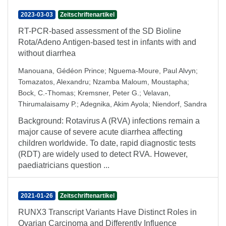
2023-03-03
Zeitschriftenartikel
RT-PCR-based assessment of the SD Bioline
Rota/Adeno Antigen-based test in infants with and
without diarrhea
Manouana, Gédéon Prince
;
Nguema-Moure, Paul Alvyn
;
Tomazatos, Alexandru
;
Nzamba Maloum, Moustapha
;
Bock, C.-Thomas
;
Kremsner, Peter G.
;
Velavan,
Thirumalaisamy P.
;
Adegnika, Akim Ayola
;
Niendorf, Sandra
Background: Rotavirus A (RVA) infections remain a
major cause of severe acute diarrhea affecting
children worldwide. To date, rapid diagnostic tests
(RDT) are widely used to detect RVA. However,
paediatricians question ...
2021-01-26
Zeitschriftenartikel
RUNX3 Transcript Variants Have Distinct Roles in
Ovarian Carcinoma and Differently Influence