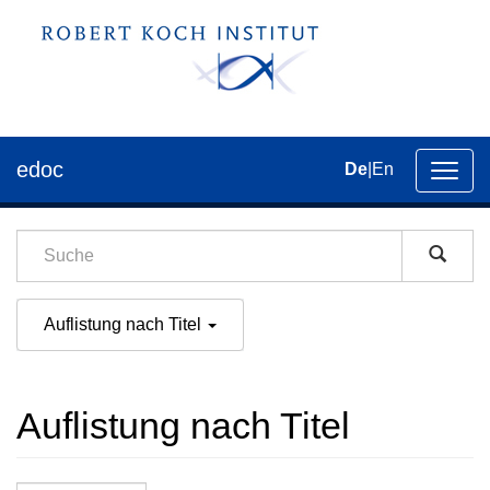
edoc
De
|
En
Umsch
der
Navig
Auflistung nach Titel
Auflistung nach Titel