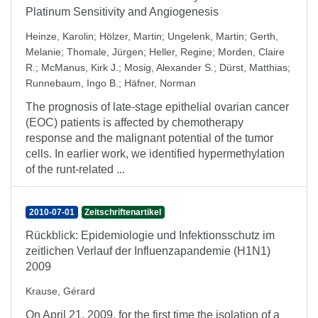
Platinum Sensitivity and Angiogenesis
Heinze, Karolin
;
Hölzer, Martin
;
Ungelenk, Martin
;
Gerth,
Melanie
;
Thomale, Jürgen
;
Heller, Regine
;
Morden, Claire
R.
;
McManus, Kirk J.
;
Mosig, Alexander S.
;
Dürst, Matthias
;
Runnebaum, Ingo B.
;
Häfner, Norman
The prognosis of late-stage epithelial ovarian cancer
(EOC) patients is affected by chemotherapy
response and the malignant potential of the tumor
cells. In earlier work, we identified hypermethylation
of the runt-related ...
2010-07-01
Zeitschriftenartikel
Rückblick: Epidemiologie und Infektionsschutz im
zeitlichen Verlauf der Influenzapandemie (H1N1)
2009
Krause, Gérard
On April 21, 2009, for the first time the isolation of a