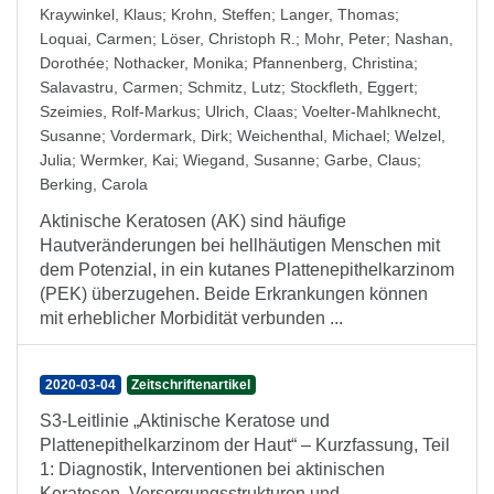
Kraywinkel, Klaus
;
Krohn, Steffen
;
Langer, Thomas
;
Loquai, Carmen
;
Löser, Christoph R.
;
Mohr, Peter
;
Nashan,
Dorothée
;
Nothacker, Monika
;
Pfannenberg, Christina
;
Salavastru, Carmen
;
Schmitz, Lutz
;
Stockfleth, Eggert
;
Szeimies, Rolf-Markus
;
Ulrich, Claas
;
Voelter-Mahlknecht,
Susanne
;
Vordermark, Dirk
;
Weichenthal, Michael
;
Welzel,
Julia
;
Wermker, Kai
;
Wiegand, Susanne
;
Garbe, Claus
;
Berking, Carola
Aktinische Keratosen (AK) sind häufige
Hautveränderungen bei hellhäutigen Menschen mit
dem Potenzial, in ein kutanes Plattenepithelkarzinom
(PEK) überzugehen. Beide Erkrankungen können
mit erheblicher Morbidität verbunden ...
2020-03-04
Zeitschriftenartikel
S3-Leitlinie „Aktinische Keratose und
Plattenepithelkarzinom der Haut“ – Kurzfassung, Teil
1: Diagnostik, Interventionen bei aktinischen
Keratosen, Versorgungsstrukturen und