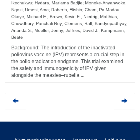
Ikechukwu
;
Hydara, Mariama Badjie
;
Moneke-Anyanwoke,
Ngozi
;
Umesi, Ama
;
Roberts, Elishia
;
Cham, Pa Modou
;
Okoye, Michael E.
;
Brown, Kevin E.
;
Niedrig, Matthias
;
Chowdhury, Panchali Roy
;
Clemens, Ralf
;
Bandyopadhyay,
Ananda S.
;
Mueller, Jenny
;
Jeffries, David J.
;
Kampmann,
Beate
Background: The introduction of the inactivated
poliovirus vaccine (IPV) represents a crucial step in
the polio eradication endgame. This trial examined
the safety and immunogenicity of IPV given
alongside the measles–rubella ...