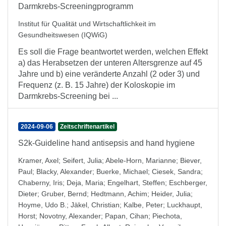
Darmkrebs-Screeningprogramm
Institut für Qualität und Wirtschaftlichkeit im
Gesundheitswesen (IQWiG)
Es soll die Frage beantwortet werden, welchen Effekt
a) das Herabsetzen der unteren Altersgrenze auf 45
Jahre und b) eine veränderte Anzahl (2 oder 3) und
Frequenz (z. B. 15 Jahre) der Koloskopie im
Darmkrebs-Screening bei ...
2024-09-06
Zeitschriftenartikel
S2k-Guideline hand antisepsis and hand hygiene
Kramer, Axel
;
Seifert, Julia
;
Abele-Horn, Marianne
;
Biever,
Paul
;
Blacky, Alexander
;
Buerke, Michael
;
Ciesek, Sandra
;
Chaberny, Iris
;
Deja, Maria
;
Engelhart, Steffen
;
Eschberger,
Dieter
;
Gruber, Bernd
;
Hedtmann, Achim
;
Heider, Julia
;
Hoyme, Udo B.
;
Jäkel, Christian
;
Kalbe, Peter
;
Luckhaupt,
Horst
;
Novotny, Alexander
;
Papan, Cihan
;
Piechota,