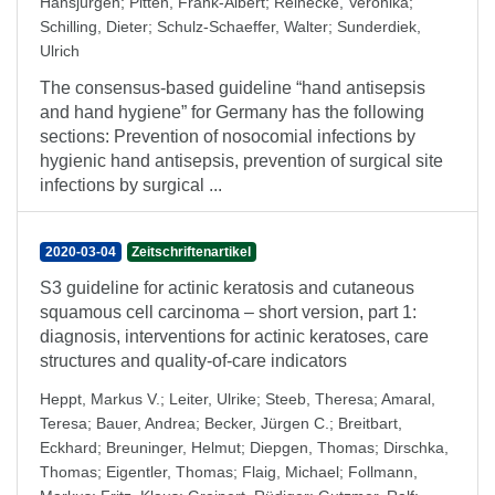
Hansjürgen
;
Pitten, Frank-Albert
;
Reinecke, Veronika
;
Schilling, Dieter
;
Schulz-Schaeffer, Walter
;
Sunderdiek,
Ulrich
The consensus-based guideline “hand antisepsis
and hand hygiene” for Germany has the following
sections: Prevention of nosocomial infections by
hygienic hand antisepsis, prevention of surgical site
infections by surgical ...
2020-03-04
Zeitschriftenartikel
S3 guideline for actinic keratosis and cutaneous
squamous cell carcinoma – short version, part 1:
diagnosis, interventions for actinic keratoses, care
structures and quality‐of‐care indicators
Heppt, Markus V.
;
Leiter, Ulrike
;
Steeb, Theresa
;
Amaral,
Teresa
;
Bauer, Andrea
;
Becker, Jürgen C.
;
Breitbart,
Eckhard
;
Breuninger, Helmut
;
Diepgen, Thomas
;
Dirschka,
Thomas
;
Eigentler, Thomas
;
Flaig, Michael
;
Follmann,