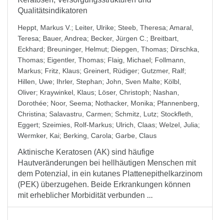
Qualitätsindikatoren
Heppt, Markus V.
;
Leiter, Ulrike
;
Steeb, Theresa
;
Amaral,
Teresa
;
Bauer, Andrea
;
Becker, Jürgen C.
;
Breitbart,
Eckhard
;
Breuninger, Helmut
;
Diepgen, Thomas
;
Dirschka,
Thomas
;
Eigentler, Thomas
;
Flaig, Michael
;
Follmann,
Markus
;
Fritz, Klaus
;
Greinert, Rüdiger
;
Gutzmer, Ralf
;
Hillen, Uwe
;
Ihrler, Stephan
;
John, Sven Malte
;
Kölbl,
Oliver
;
Kraywinkel, Klaus
;
Löser, Christoph
;
Nashan,
Dorothée
;
Noor, Seema
;
Nothacker, Monika
;
Pfannenberg,
Christina
;
Salavastru, Carmen
;
Schmitz, Lutz
;
Stockfleth,
Eggert
;
Szeimies, Rolf-Markus
;
Ulrich, Claas
;
Welzel, Julia
;
Wermker, Kai
;
Berking, Carola
;
Garbe, Claus
Aktinische Keratosen (AK) sind häufige
Hautveränderungen bei hellhäutigen Menschen mit
dem Potenzial, in ein kutanes Plattenepithelkarzinom
(PEK) überzugehen. Beide Erkrankungen können
mit erheblicher Morbidität verbunden ...