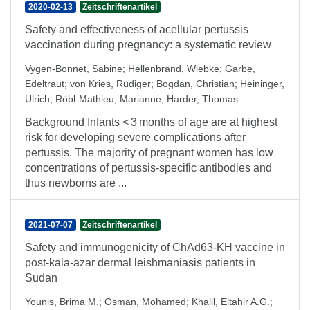
2020-02-13
Zeitschriftenartikel
Safety and effectiveness of acellular pertussis
vaccination during pregnancy: a systematic review
Vygen-Bonnet, Sabine
;
Hellenbrand, Wiebke
;
Garbe,
Edeltraut
;
von Kries, Rüdiger
;
Bogdan, Christian
;
Heininger,
Ulrich
;
Röbl-Mathieu, Marianne
;
Harder, Thomas
Background Infants < 3 months of age are at highest
risk for developing severe complications after
pertussis. The majority of pregnant women has low
concentrations of pertussis-specific antibodies and
thus newborns are ...
2021-07-07
Zeitschriftenartikel
Safety and immunogenicity of ChAd63-KH vaccine in
post-kala-azar dermal leishmaniasis patients in
Sudan
Younis, Brima M.
;
Osman, Mohamed
;
Khalil, Eltahir A.G.
;