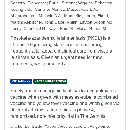
Santoro, Francesco
;
Furini, Simone
;
Wiggins, Rebecca
;
Keding, Ada
;
Carraro, Monica
;
Musa, Anas E.A.
;
Abdarahaman, Mujahid A.A.
;
Mandefiel, Laura
;
Bland,
Martin
;
Aebischer, Toni
;
Gabe, Rhian
;
Layton, Alison M.
;
Lacey, Charles J.N.
;
Kaye, Paul M.
;
Musa, Ahmed M.
Post-kala-azar dermal leishmaniasis (PKDL) is a
chronic, stigmatizing skin condition occurring
frequently after apparent clinical cure from visceral
leishmaniasis. Given an urgent need for new
treatments, we conducted a ...
2016-06-27
Zeitschriftenartikel
Safety and immunogenicity of inactivated poliovirus
vaccine when given with measles–rubella combined
vaccine and yellow fever vaccine and when given via
different administration routes: a phase 4,
randomised, non-inferiority trial in The Gambia
Clarke, Ed
;
Saidu, Yauba
;
Adetifa, Jane U.
;
Adigweme,