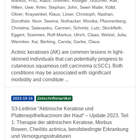
Markus
;
Fritz, Klaus
;
Greinert, Rüdiger
;
Gutzmer, Ralf
;
Hillen, Uwe
;
Ihrler, Stephan
;
John, Swen Malte
;
Kölbl,
Oliver
;
Kraywinkel, Klaus
;
Löser, Christoph
;
Nashan,
Dorothée
;
Noor, Seema
;
Nothacker, Monika
;
Pfannenberg,
Christina
;
Salavastru, Carmen
;
Schmitz, Lutz
;
Stockfleth,
Eggert
;
Szeimies, Rolf-Markus
;
Ulrich, Claas
;
Welzel, Julia
;
Wermker, Kai
;
Berking, Carola
;
Garbe, Claus
Actinic keratoses (AK) are common lesions in light‐
skinned individuals that can potentially progress to
cutaneous squamous cell carcinoma (cSCC). Both
conditions may be associated with significant
morbidity and constitute ...
2023-10-16
Zeitschriftenartikel
S3-Leitlinie “Aktinische Keratose und
Plattenepithelkarzinom der Haut“ – Update 2023, Teil
1: Therapie der aktinischen Keratose, Morbus
Bowen, Cheilitis actinica, berufsbedingte Erkrankung
und Versorgungsstrukturen