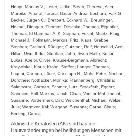
Heppt, Markus V.
;
Leiter, Ulrike
;
Steeb, Theresa
;
Alter,
Mareike
;
Amaral, Teresa
;
Bauer, Andrea
;
Bechara, Falk G.
;
Becker, Jürgen C.
;
Breitbart, Eckhard W.
;
Breuninger,
Helmut
;
Diepgen, Thomas
;
Dirschka, Thomas
;
Eigentler,
Thomas
;
El Gammal, A. K. Stephan
;
Felcht, Moritz
;
Flaig,
Michael J.
;
Follmann, Markus
;
Fritz, Klaus
;
Grabbe,
Stephan
;
Greinert, Rüdiger
;
Gutzmer, Ralf
;
Hauschild, Axel
;
Hillen, Uwe
;
Ihrler, Stephan
;
John, Swen Malte
;
Kofler,
Lukas
;
Koelbl, Oliver
;
Krause-Bergmann, Albrecht
;
Kraywinkel, Klaus
;
Krohn, Steffen
;
Langer, Thomas
;
Loquai, Carmen
;
Löser, Christoph R.
;
Mohr, Peter
;
Nashan,
Dorothée
;
Nothacker, Monika
;
Pfannenberg, Christina
;
Salavastru, Carmen
;
Schmitz, Lutz
;
Stockfleth, Eggert
;
Szeimies, Rolf-Markus
;
Ulrich, Claas
;
Voelter-Mahlknecht,
Susanne
;
Vordermark, Dirk
;
Weichenthal, Michael
;
Welzel,
Julia
;
Wermker, Kai
;
Wiegand, Susanne
;
Garbe, Claus
;
Berking, Carola
Aktinische Keratosen (AK) sind häufige
Hautveränderungen bei hellhäutigen Menschen mit