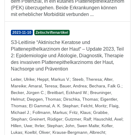
dem Potenzial, in ein kutanes Plattenepithelkarzinom
(PEK) überzugehen. Beide Erkrankungen können
mit erheblicher Morbidität verbunden ...
2023-11-10
Zeitschriftenartikel
S3-Leitlinie “Aktinische Keratose und
Plattenepithelkarzinom der Haut“ – Update 2023, Teil
2: Epidemiologie und Ätiologie, Diagnostik, Therapie
des invasiven Plattenepithelkarzinoms der Haut,
Nachsorge und Prävention
Leiter, Ulrike
;
Heppt, Markus V.
;
Steeb, Theresa
;
Alter,
Mareike
;
Amaral, Teresa
;
Bauer, Andrea
;
Bechara, Falk G.
;
Becker, Jürgen C.
;
Breitbart, Eckhard W.
;
Breuninger,
Helmut
;
Diepgen, Thomas
;
Dirschka, Thomas
;
Eigentler,
Thomas
;
El Gammal, A. K. Stephan
;
Felcht, Moritz
;
Flaig,
Michael J.
;
Follmann, Markus
;
Fritz, Klaus
;
Grabbe,
Stephan
;
Greinert, Rüdiger
;
Gutzmer, Ralf
;
Hauschild, Axel
;
Hillen, Uwe
;
Ihrler, Stephan
;
John, Swen Malte
;
Kofler,
Lukas
;
Koelbl, Oliver
;
Krause-Bergmann, Albrecht
;