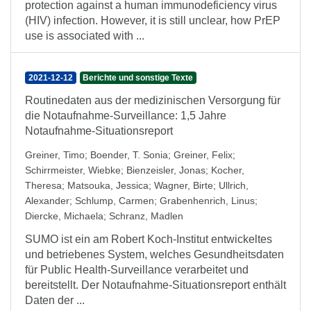
protection against a human immunodeficiency virus
(HIV) infection. However, it is still unclear, how PrEP
use is associated with ...
2021-12-12
Berichte und sonstige Texte
Routinedaten aus der medizinischen Versorgung für
die Notaufnahme-Surveillance: 1,5 Jahre
Notaufnahme-Situationsreport
Greiner, Timo
;
Boender, T. Sonia
;
Greiner, Felix
;
Schirrmeister, Wiebke
;
Bienzeisler, Jonas
;
Kocher,
Theresa
;
Matsouka, Jessica
;
Wagner, Birte
;
Ullrich,
Alexander
;
Schlump, Carmen
;
Grabenhenrich, Linus
;
Diercke, Michaela
;
Schranz, Madlen
SUMO ist ein am Robert Koch-Institut entwickeltes
und betriebenes System, welches Gesundheitsdaten
für Public Health-Surveillance verarbeitet und
bereitstellt. Der Notaufnahme-Situationsreport enthält
Daten der ...