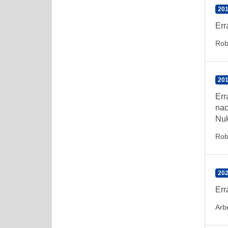
201
Err
Rob
201
Err
nac
Nuk
Rob
202
Err
Arbe