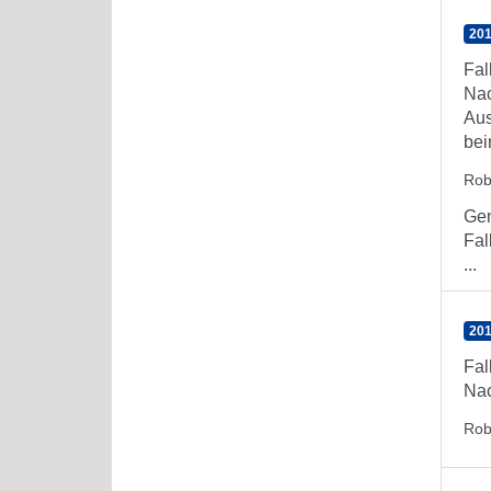
201
Fal
Nac
Aus
bei
Rob
Gem
Fal
...
201
Fal
Nac
Rob