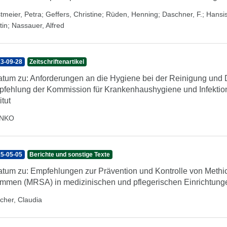
tmeier, Petra
;
Geffers, Christine
;
Rüden, Henning
;
Daschner, F.
;
Hansis
tin
;
Nassauer, Alfred
3-09-28
Zeitschriftenartikel
atum zu: Anforderungen an die Hygiene bei der Reinigung und 
fehlung der Kommission für Krankenhaushygiene und Infektio
itut
INKO
5-05-05
Berichte und sonstige Texte
atum zu: Empfehlungen zur Prävention und Kontrolle von Methic
mmen (MRSA) in medizinischen und pflegerischen Einrichtung
cher, Claudia