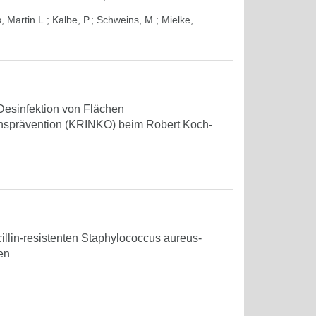
, Martin L.
;
Kalbe, P.
;
Schweins, M.
;
Mielke,
Desinfektion von Flächen
nsprävention (KRINKO) beim Robert Koch-
illin-resistenten Staphylococcus aureus-
en