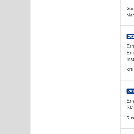
Gas
Mar
202
Err
Emp
Inst
KR
201
Err
Stä
Rus