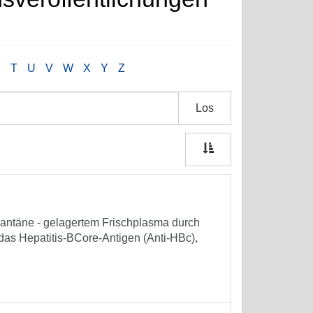
S
T
U
V
W
X
Y
Z
Los
rantäne - gelagertem Frischplasma durch
as Hepatitis-BCore-Antigen (Anti-HBc),