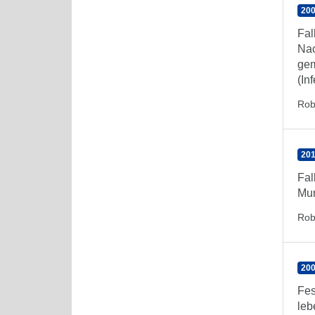
200
Fal
Nac
gem
(In
Rob
201
Fal
Mum
Rob
200
Fes
leb