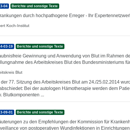
3-04
Berichte und sonstige Texte
rankungen durch hochpathogene Erreger - Ihr Expertennetzwerk 
ert Koch-Institut
4-03-19
Berichte und sonstige Texte
aubnisfreie Gewinnung und Anwendung von Blut im Rahmen der
llungnahme des Arbeitskreises Blut des Bundesministeriums fü
itskreis Blut
 der 77. Sitzung des Arbeitskreises Blut am 24./25.02.2014 wu
abschiedet: Bei der autologen Hämotherapie werden dem Patie
. Blutkomponenten ...
3-09-01
Berichte und sonstige Texte
äuterungen zu den Empfehlungen der Kommission für Krankenha
veillance von postoperativen Wundinfektionen in Einrichtungen