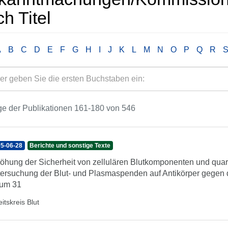
h Titel
A
B
C
D
E
F
G
H
I
J
K
L
M
N
O
P
Q
R
e der Publikationen 161-180 von 546
5-06-28
Berichte und sonstige Texte
öhung der Sicherheit von zellulären Blutkomponenten und qua
ersuchung der Blut- und Plasmaspenden auf Antikörper gegen d
tum 31
itskreis Blut