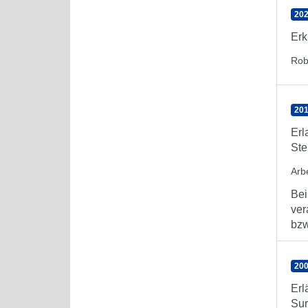
202
Erk
Rob
201
Erl
Ste
Arbe
Bei
ver
bzw
200
Erl
Sur