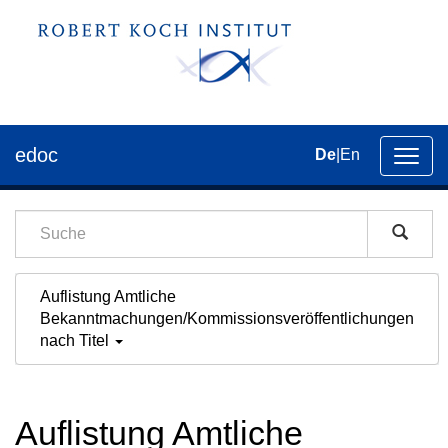
edoc
De
|
En
Umsch
der
Navig
Auflistung Amtliche
Bekanntmachungen/Kommissionsveröffentlichungen
nach Titel
Auflistung Amtliche