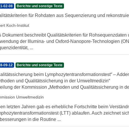
1-02-08
Berichte und sonstige Texte
litätskriterien für Rohdaten aus Sequenzierung und rekonst
ert Koch-Institut
 Dokument beschreibt Qualitätskriterien für Rohsequenzdaten
wendung der Illumina- und Oxford-Nanopore-Technologien (ONT
uenzidentität, ...
8-09-12
Berichte und sonstige Texte
alitätssicherung beim Lymphozytentransformationstest“ – Ad
thoden und Qualitätssicherung in der Umweltmedizin“
teilung der Kommission „Methoden und Qualitätssicherung in d
mission Umweltmedizin
den letzten Jahren gab es erhebliche Fortschritte beim Verständ
phozytentransformationstest (LTT) ablaufen. Auch zeichnet sic
besserungen in die Routine ...