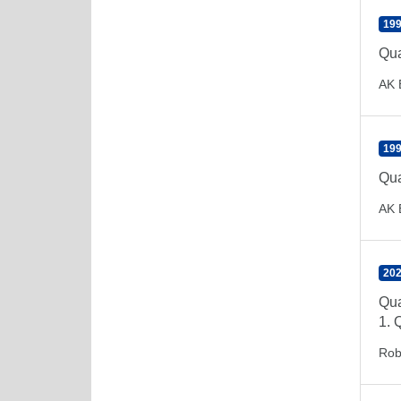
199
Qua
AK 
199
Qua
AK 
202
Qua
1. 
Rob