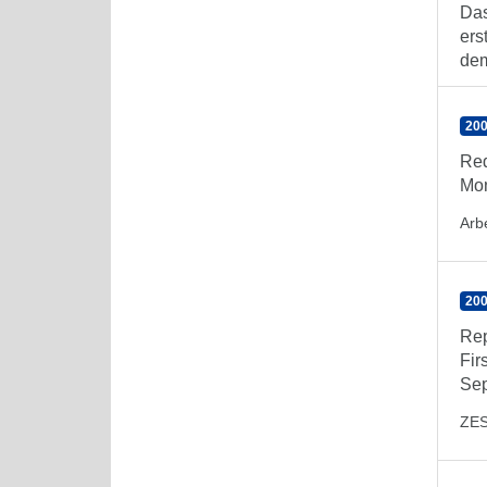
Das
ers
dem
200
Red
Mon
Arbe
200
Rep
Fir
Se
ZE