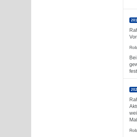
201
Rah
Vor
Rob
Bei
gew
fes
202
Rah
Akt
wei
Maß
Rob