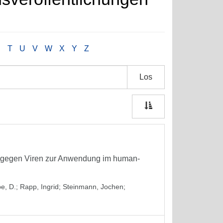
S
T
U
V
W
X
Y
Z
Los
ln gegen Viren zur Anwendung im human-
e, D.
;
Rapp, Ingrid
;
Steinmann, Jochen
;