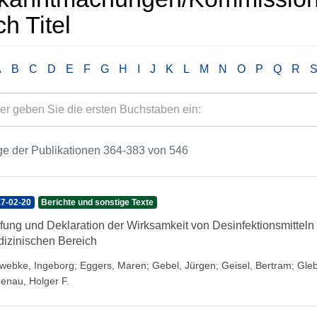
h Titel
A
B
C
D
E
F
G
H
I
J
K
L
M
N
O
P
Q
R
e der Publikationen 364-383 von 546
7-02-20
Berichte und sonstige Texte
fung und Deklaration der Wirksamkeit von Desinfektionsmitte
izinischen Bereich
webke, Ingeborg
;
Eggers, Maren
;
Gebel, Jürgen
;
Geisel, Bertram
;
Gleb
enau, Holger F.