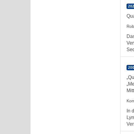
202
Qua
Rob
Das
Ver
Seq
200
„Qu
„Me
Mit
Kom
In 
Lym
Ver