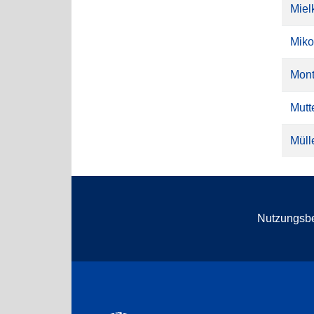
Miel
Miko
Mont
Mutte
Mülle
Nutzungsb