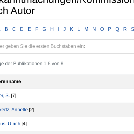
ch Autor
A
B
C
D
E
F
G
H
I
J
K
L
M
N
O
P
Q
R
e der Publikationen 1-8 von 8
orenname
r, S.
[7]
ertz, Annette
[2]
us, Ulrich
[4]