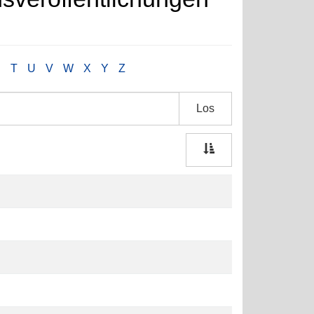
S
T
U
V
W
X
Y
Z
Los