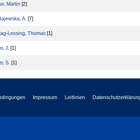
ke, Martin
[2]
lajewska, A.
[7]
ag-Lessing, Thomas
[1]
r, J.
[1]
r, S.
[1]
edingungen
Impressum
Leitlinien
Datenschutzerklärun