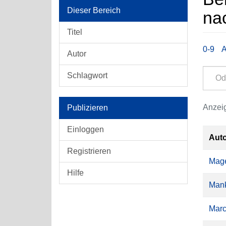
Dieser Bereich
na
Titel
0-9
Autor
Schlagwort
Anzeig
Publizieren
Einloggen
Aut
Registrieren
Mage
Hilfe
Mank
Marc