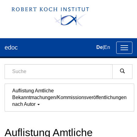
edoc
De
|
En
Umsch
der
Navig
Auflistung Amtliche
Bekanntmachungen/Kommissionsveröffentlichungen
nach Autor
Auflistung Amtliche