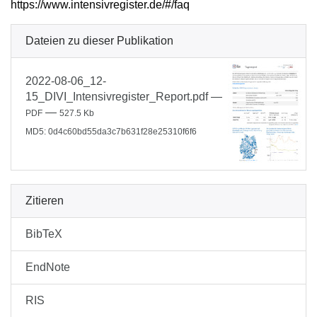
https://www.intensivregister.de/#/faq
Dateien zu dieser Publikation
2022-08-06_12-
15_DIVI_Intensivregister_Report.pdf
—
—
PDF
527.5 Kb
MD5: 0d4c60bd55da3c7b631f28e25310f6f6
Zitieren
BibTeX
EndNote
RIS