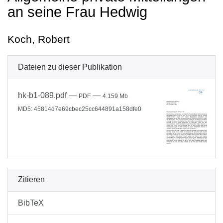
an seine Frau Hedwig
Koch, Robert
Dateien zu dieser Publikation
hk-b1-089.pdf
—
—
PDF
4.159 Mb
MD5: 45814d7e69cbec25cc644891a158dfe0
Zitieren
BibTeX