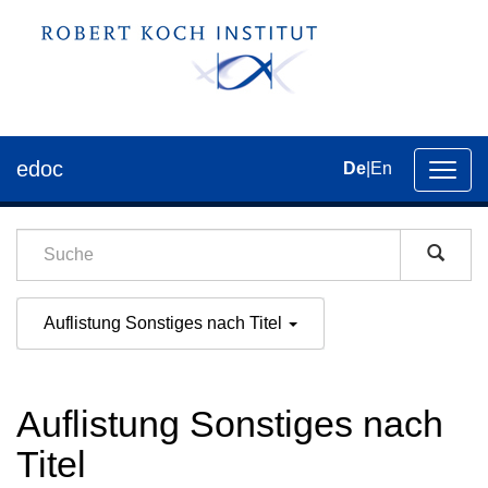
edoc
De
|
En
Umsch
der
Navig
Auflistung Sonstiges nach Titel
Auflistung Sonstiges nach
Titel